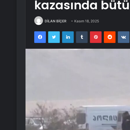
kazasında bütü
DİLAN BİÇER
Kasım 18, 2025
Facebook
Twitter
LinkedIn
Tumblr
Pinterest
Reddit