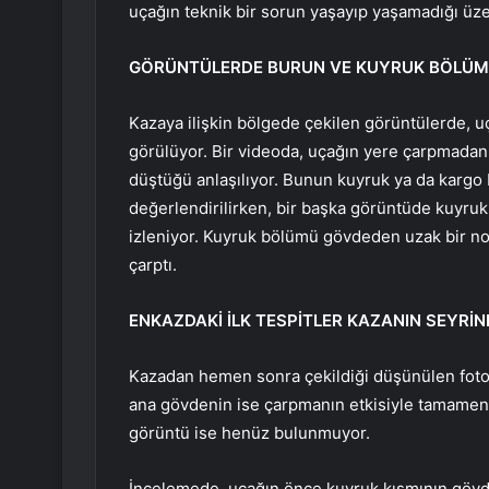
uçağın teknik bir sorun yaşayıp yaşamadığı üz
GÖRÜNTÜLERDE BURUN VE KUYRUK BÖLÜM
Kazaya ilişkin bölgede çekilen görüntülerde, 
görülüyor. Bir videoda, uçağın yere çarpmadan 
düştüğü anlaşılıyor. Bunun kuyruk ya da kargo
değerlendirilirken, bir başka görüntüde kuyru
izleniyor. Kuyruk bölümü gövdeden uzak bir n
çarptı.
ENKAZDAKİ İLK TESPİTLER KAZANIN SEYRİN
Kazadan hemen sonra çekildiği düşünülen fotoğr
ana gövdenin ise çarpmanın etkisiyle tamamen 
görüntü ise henüz bulunmuyor.
İncelemede, uçağın önce kuyruk kısmının gövd