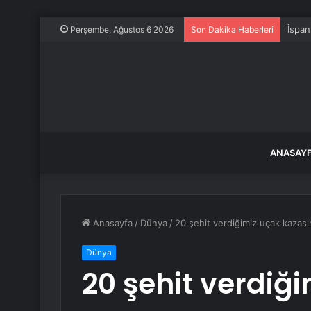
İspan
Perşembe, Ağustos 6 2026
Son Dakika Haberleri
ANASAY
Anasayfa
/
Dünya
/
20 şehit verdiğimiz uçak kazası
Dünya
20 şehit verdiğ