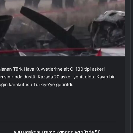
anan Türk Hava Kuvvetleri’ne ait C-130 tipi askeri
an
sınırında düştü. Kazada 20 asker şehit oldu. Kayıp bir
ğın karakutusu Türkiye’ye getirildi.
ABD Başkanı Trump Kanada’ya Yüzde 50