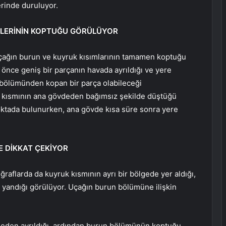
erinde duruluyor.
LERİNİN KOPTUĞU GÖRÜLÜYOR
uçağın burun ve kuyruk kısımlarının tamamen koptuğu
önce geniş bir parçanın havada ayrıldığı ve yere
 bölümünden kopan bir parça olabileceği
k kısmının ana gövdeden bağımsız şekilde düştüğü
oktada bulunurken, ana gövde kısa süre sonra yere
E DİKKAT ÇEKİYOR
aflarda da kuyruk kısmının ayrı bir bölgede yer aldığı,
yandığı görülüyor. Uçağın burun bölümüne ilişkin
eden ayrıldığı, ardından burun bölümünün koptuğu