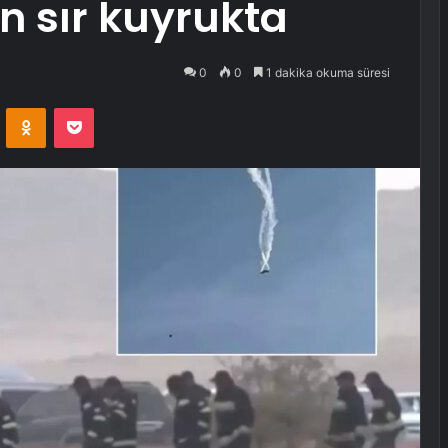
n sır kuyrukta
0
0
1 dakika okuma süresi
VKontakte
Odnoklassniki
Pocket