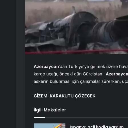
Azerbaycan
‘dan Türkiye’ye gelmek üzere haval
kargo uçağı, önceki gün Gürcistan–
Azerbayc
askerin bulunması için çalışmalar sürerken, uça
GİZEMİ KARAKUTU ÇÖZECEK
İlgili Makaleler
İspanya acil kodla yardım