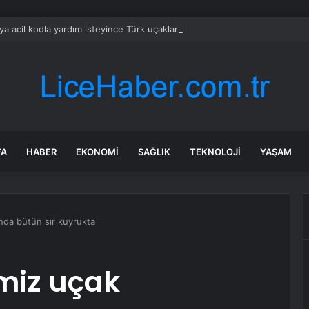
ya acil kodla yardım isteyince Türk uçakları havalandı
FA
HABER
EKONOMI
SAĞLIK
TEKNOLOJI
YAŞAM
nda bütün sır kuyrukta
imiz uçak