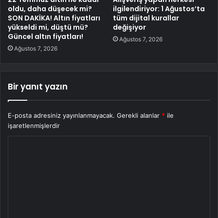
oldu, daha düşecek mi?
ilgilendiriyor: 1 Ağustos’ta
SON DAKİKA! Altın fiyatları
tüm dijital kurallar
yükseldi mi, düştü mü?
değişiyor
Güncel altın fiyatları!
Ağustos 7, 2026
Ağustos 7, 2026
Bir yanıt yazın
E-posta adresiniz yayınlanmayacak.
Gerekli alanlar
*
ile
işaretlenmişlerdir
Y
o
r
u
m
*