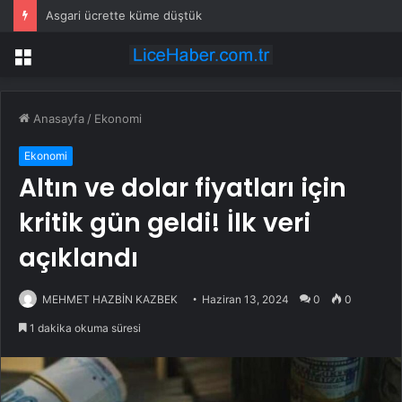
3 çocuğunu öldüren annenin savunması pes dedirtti
Menü
Anasayfa
/
Ekonomi
Ekonomi
Altın ve dolar fiyatları için
kritik gün geldi! İlk veri
açıklandı
MEHMET HAZBİN KAZBEK
Haziran 13, 2024
0
0
1 dakika okuma süresi