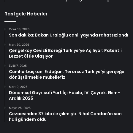
Rastgele Haberler
Ocak 18, 2026
Son dakika: Bakan Uraloğlu canlı yayında rahatsızlandı
Mart 30, 2026
Çengelköy Cevizli Böreği Türkiye’ye Açılıyor: Patentli
Lezzet 81 İle Ulaşıyor
Eylül 7, 2025
Cumhurbaşkanı Erdoğan: Terörsüz Türkiye’yi gerçeğe
dönüştürmekle mükellefiz
Mart 9, 2026
Dönemsel Gayrisafi Yurt İçi Hasıla, IV. Çeyrek: Ekim-
Aralık 2025
Mayıs 25, 2025
Cezaevinden 37 kilo ile çıkmıştı: Nihal Candan’ın son
hali gündem oldu