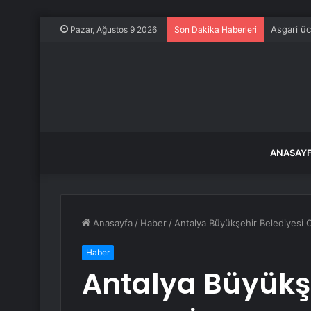
Asgari ü
Pazar, Ağustos 9 2026
Son Dakika Haberleri
ANASAY
Anasayfa
/
Haber
/
Antalya Büyükşehir Belediyesi O
Haber
Antalya Büyükşe