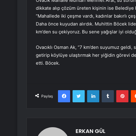
Ovacık Mahalle Muhtarı Mehmet Arat, su sorunu
dikkate alıp çözüm üreten kişinin ise Belediye
“Mahallede iki çeşme vardı, kadınlar bakırlı çe
Daha önce kuyudan alırdık. Muhittin Böcek lid
km’den su çekiyoruz. Bu sene yağışlar iyi olduğu
Ovacıklı Osman Ak, “7 km’den suyumuz geldi, 
getirip köylüye ulaştırmak her yiğidin görevi d
etti. Böcek.
Facebook
Twitter
LinkedIn
Tumblr
Pint
Paylaş
ERKAN GÜL