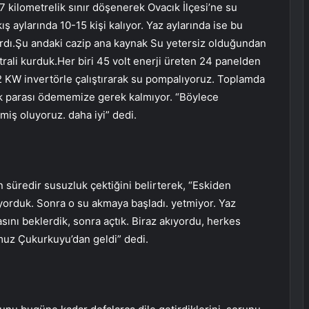
 kilometrelik sınır döşenerek Ovacık İlçesi’ne su
ış aylarında 10-15 kişi kalıyor. Yaz aylarında ise bu
ardı.Şu andaki cazip ana kaynak Su yetersiz olduğundan
ali kurduk.Her biri 45 volt enerji üreten 24 panelden
2 KW invertörle çalıştırarak su pompalıyoruz. Toplamda
k parası ödememize gerek kalmıyor. “Böylece
miş oluyoruz. daha iyi” dedi.
 süredir susuzluk çektiğini belirterek, “Eskiden
diyorduk. Sonra o su akmaya başladı. yetmiyor. Yaz
ını beklerdik, sonra açtık. Biraz akıyordu, herkes
umuz Çukurkuyu’dan geldi” dedi.