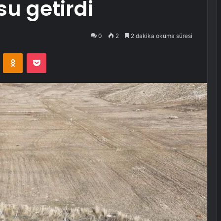
su getirdi
0
2
2 dakika okuma süresi
VKontakte
Odnoklassniki
Pocket