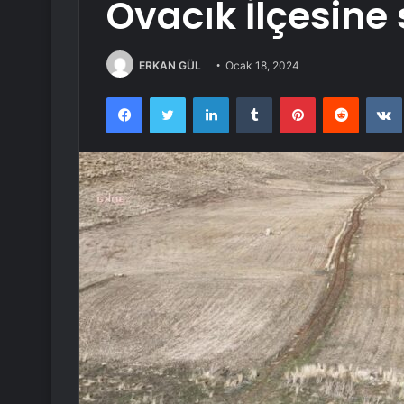
Ovacık İlçesine 
ERKAN GÜL
Ocak 18, 2024
Facebook
Twitter
LinkedIn
Tumblr
Pinterest
Reddit