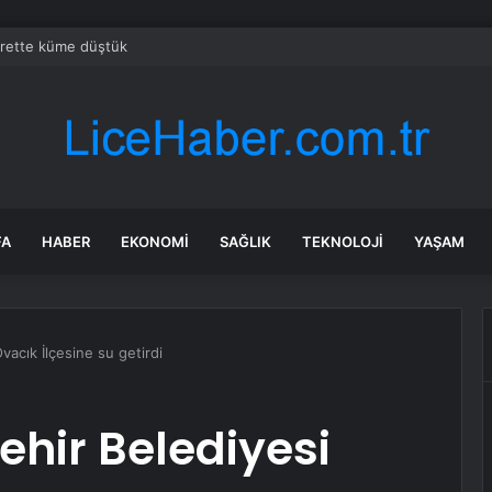
crette küme düştük
FA
HABER
EKONOMI
SAĞLIK
TEKNOLOJI
YAŞAM
vacık İlçesine su getirdi
hir Belediyesi