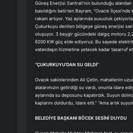
Güneş Enerjisi Santrali’nin bulunduğu alandan 7
basıldığını belirten Bayram, “Ovacık İlçesi’nde k
rakam artıyor. Yaz aylarında susuzluk çekiyorl
Çukurkuyu denilen bölgeye güneş enerjisi santr
oluşuyor. 3 beygir gücündeki dalgıç motoru 2,
6200 KW güç elde ediyoruz. Bu sayede elektri
vatandaşın hizmetine yetecek kadar tasarruf et
“ÇUKURKUYU’DAN SU GELDİ”
Ovacık sakinlerinden Ali Çetin, mahallenin uzun
atalarımızın getirdiği su vardı, onunla idare e
aylarında su deposunu kapatırdık. Suyun dolmas
kaplarını doldurdu, idare etti.” “Ama artık suy
BELEDİYE BAŞKANI BÖCEK SESİNİ DUYDU