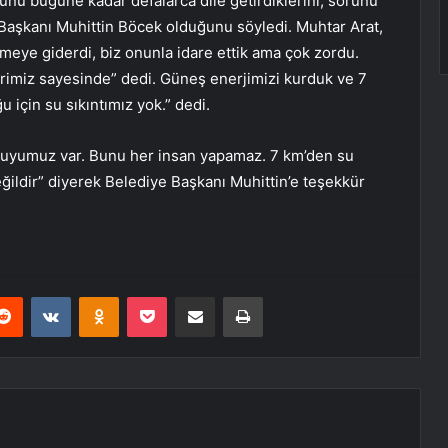
nu bugüne kadar defalarca dile getirdiklerini, sorunu
 Başkanı Muhittin Böcek olduğunu söyledi. Muhtar Arat,
şmeye giderdi, biz onunla idare ettik ama çok zordu.
erimiz sayesinde” dedi. Güneş enerjimizi kurduk ve 7
 için su sıkıntımız yok.” dedi.
suyumuz var. Bunu her insan yapamaz. 7 km’den su
eğildir” diyerek Belediye Başkanı Muhittin’e teşekkür
erest
Reddit
VKontakte
Odnoklassniki
Pocket
E-Posta ile paylaş
Yazdır