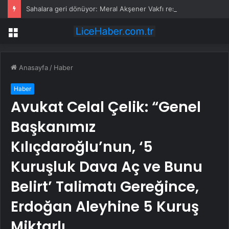
Sahalara geri dönüyor: Meral Akşener Vakfı resmen kuruldu
Menü
Anasayfa
/
Haber
Haber
Avukat Celal Çelik: “Genel
Başkanımız
Kılıçdaroğlu’nun, ‘5
Kuruşluk Dava Aç ve Bunu
Belirt’ Talimatı Gereğince,
Erdoğan Aleyhine 5 Kuruş
Miktarlı…