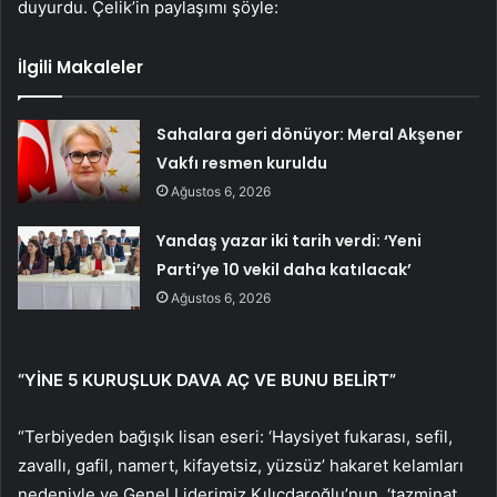
duyurdu. Çelik’in paylaşımı şöyle:
İlgili Makaleler
Sahalara geri dönüyor: Meral Akşener
Vakfı resmen kuruldu
Ağustos 6, 2026
Yandaş yazar iki tarih verdi: ‘Yeni
Parti’ye 10 vekil daha katılacak’
Ağustos 6, 2026
“YİNE 5 KURUŞLUK DAVA AÇ VE BUNU BELİRT”
“Terbiyeden bağışık lisan eseri: ‘Haysiyet fukarası, sefil,
zavallı, gafil, namert, kifayetsiz, yüzsüz’ hakaret kelamları
nedeniyle ve Genel Liderimiz Kılıçdaroğlu’nun, ‘tazminat