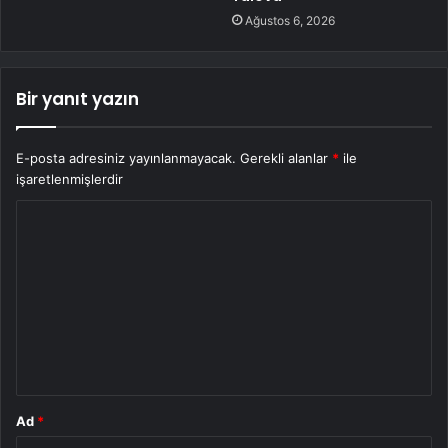
Ağustos 6, 2026
Bir yanıt yazın
E-posta adresiniz yayınlanmayacak.
Gerekli alanlar
*
ile
işaretlenmişlerdir
Y
o
r
u
m
*
Ad
*