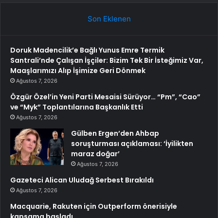
Son Eklenen
Doruk Madencilik’e Bağlı Yunus Emre Termik
Santrali’nde Çalışan İşçiler: Bizim Tek Bir İsteğimiz Var,
Maaşlarımızı Alıp İşimize Geri Dönmek
Ağustos 7, 2026
Özgür Özel’in Yeni Parti Mesaisi Sürüyor… “Pm”, “Cao”
ve “Myk” Toplantılarına Başkanlık Etti
Ağustos 7, 2026
Gülben Ergen’den Ahbap
soruşturması açıklaması: ‘İyilikten
maraz doğar’
Ağustos 7, 2026
Gazeteci Alican Uludağ Serbest Bırakıldı
Ağustos 7, 2026
Macquarie, Rakuten için Outperform önerisiyle
kapsama başladı