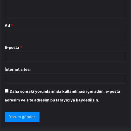
m
*
Ad
*
E-posta
*
İnternet sitesi
Daha sonraki yorumlarımda kullanılması için adım, e-posta
adresim ve site adresim bu tarayıcıya kaydedilsin.