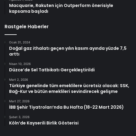
Macquarie, Rakuten için Outperform önerisiyle
kapsama başladı
Rastgele Haberler
Ocak 31, 2024
Doğal gaz ithalatı geçen yılın kasım ayında yüzde 7,5
arttı
Nisan 10, 2026
Düzce’de Sel Tatbikatı Gerçekleştirildi
Mart 2, 2026
Türkiye genelinde tüm emeklilere ücretsiz olacak: SSK,
Bağ-Kur ve bütün emeklileri sevindirecek gelişme
Mart 27, 2026
İBB Şehir Tiyatroları’nda Bu Hafta (18-22 Mart 2026)
Şubat 3, 2026
Köln’de Kayserili Birlik Gösterisi