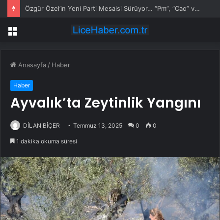
Özgür Özel’in Yeni Parti Mesaisi Sürüyor… “Pm”, “Cao” ve “Myk” Toplantılarına Başkanlık Etti
Menü
Anasayfa
/
Haber
Haber
Ayvalık’ta Zeytinlik Yangını
DİLAN BİÇER
Temmuz 13, 2025
0
0
1 dakika okuma süresi