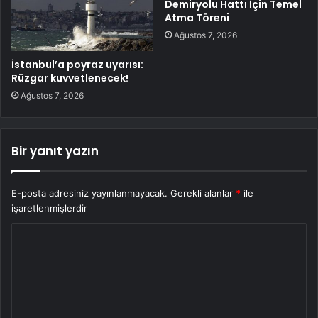
Demiryolu Hattı İçin Temel
Atma Töreni
Ağustos 7, 2026
İstanbul’a poyraz uyarısı:
Rüzgar kuvvetlenecek!
Ağustos 7, 2026
Bir yanıt yazın
E-posta adresiniz yayınlanmayacak.
Gerekli alanlar
*
ile
işaretlenmişlerdir
Y
o
r
u