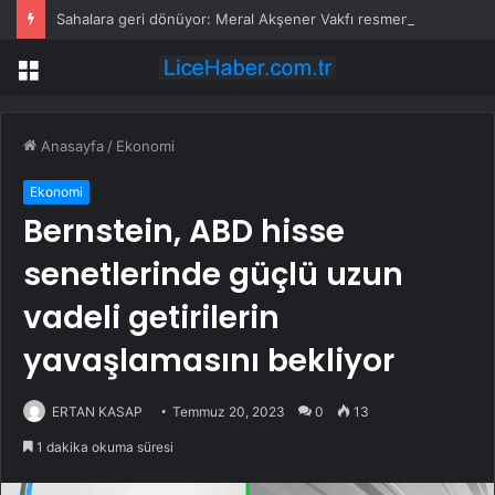
Sahalara geri dönüyor: Meral Akşener Vakfı resmen kuruldu
Menü
Anasayfa
/
Ekonomi
Ekonomi
Bernstein, ABD hisse
senetlerinde güçlü uzun
vadeli getirilerin
yavaşlamasını bekliyor
ERTAN KASAP
Temmuz 20, 2023
0
13
1 dakika okuma süresi