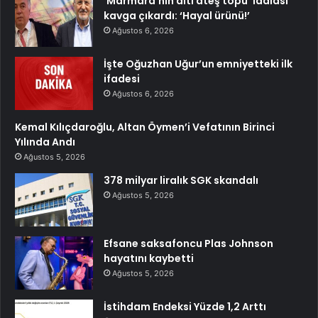
‘Marmara’nın altı ateş topu’ iddiası
kavga çıkardı: ‘Hayal ürünü!’
Ağustos 6, 2026
İşte Oğuzhan Uğur’un emniyetteki ilk
ifadesi
Ağustos 6, 2026
Kemal Kılıçdaroğlu, Altan Öymen’i Vefatının Birinci
Yılında Andı
Ağustos 5, 2026
378 milyar liralık SGK skandalı
Ağustos 5, 2026
Efsane saksafoncu Plas Johnson
hayatını kaybetti
Ağustos 5, 2026
İstihdam Endeksi Yüzde 1,2 Arttı