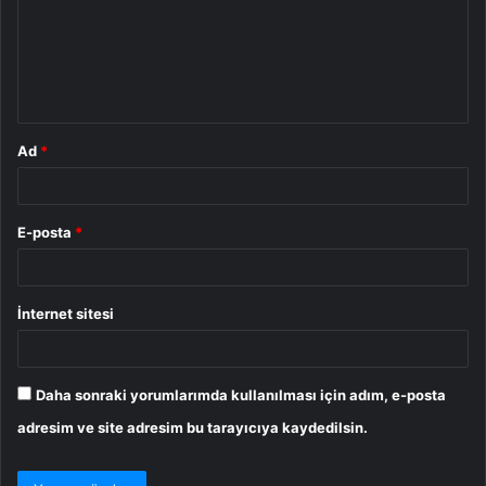
u
m
*
Ad
*
E-posta
*
İnternet sitesi
Daha sonraki yorumlarımda kullanılması için adım, e-posta
adresim ve site adresim bu tarayıcıya kaydedilsin.