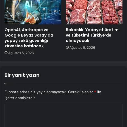
OpenAI, Anthropic ve
Bakanlık: Yapay et üretimi
Google Beyaz Saray’da
ve tüketimi Türkiye’de
yapay zekâ güvenliği
olmayacak
zirvesine katılacak
Ağustos 5, 2026
Ağustos 5, 2026
Bir yanıt yazın
E-posta adresiniz yayınlanmayacak.
Gerekli alanlar
*
ile
işaretlenmişlerdir
Y
o
r