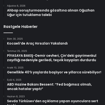
Ağustos 6, 2026
Ahbap soruşturmasında gözaltına alınan Oğuzhan
Uğur için tutuklama talebi
Rastgele Haberler
Ekim 30, 2025
Kocaeli’de Araç Hırsızları Yakalandı
Temmuz 25, 2025
PİYASAYA BAKIŞ-Demir cevheri, Çin’deki gayrimenkul
zayıflığı nedeniyle geriledi, teşvik kayıpları durdurdu
Aralık 10, 2025
Genellikle 40’lı yaşlarda başlıyor ve yıllarca sürebiliyor!
Eylül 4, 2025
ABD Hazine Bakanı Bessent: “Fed bağımsız olmalı,
ancak hatalar yaptı”
Haziran 8, 2023
Sevda Türküsev’den açıklama yapan oyunculara sert