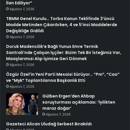
İlan Ediliyor”
Ağustos 7, 2026
TBMM Genel Kurulu… Torba Kanun Teklifinde 3’üncü
Madde Metinden Çıkarılırken, 4 ve 5’inci Maddelerde
Değişikliğe Gidildi
Ağustos 7, 2026
Doruk Madencilik’e Bağlı Yunus Emre Termik
Santrali’nde Çalışan İşçiler: Bizim Tek Bir İsteğimiz Var,
Maaşlarımızı Alıp İşimize Geri Dönmek
Ağustos 7, 2026
Özgür Özel’in Yeni Parti Mesaisi Sürüyor… “Pm”, “Cao”
ve “Myk” Toplantılarına Başkanlık Etti
Ağustos 7, 2026
Gülben Ergen’den Ahbap
soruşturması açıklaması: ‘İyilikten
maraz doğar’
Ağustos 7, 2026
Gazeteci Alican Uludağ Serbest Bırakıldı
Ağustos 7, 2026