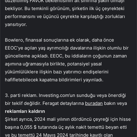
düzeltilmiş FAVÖK beklentisinin alt sınırına yakın olmayı
bekliyor. Bu temkinli görünüm, şirketin ilk üç çeyrekteki
performansını ve üçüncü çeyrekte karşılaştığı zorlukları
yansıtıyor.
Bowlero, finansal sonuçlarına ek olarak, daha önce
EEOC’ye açılan yaş ayrımcılığı davalarına ilişkin olumlu bir
güncelleme açıkladı. EEOC, bu iddiaların çoğunun zaman
aşımına uğramasıyla birlikte, potansiyel yasal
yükümlülüklere ilişkin bazı yatırımcı endişelerini
hafifletebilecek kapatma bildirimleri yayınladı.
3. parti reklam. Investing.com’un sunduğu veya önerdiği
bir teklif değildir. Feragat detaylarına
buradan
bakın veya
reklamları kaldırın
Şirket ayrıca, 2024 mali yılının dördüncü çeyreği için hisse
başına 0,055 $ tutarında üç aylık nakit temettü beyan etti
ve bu temettü 24 Mayıs 2024 tarihinde kayıtlı olan