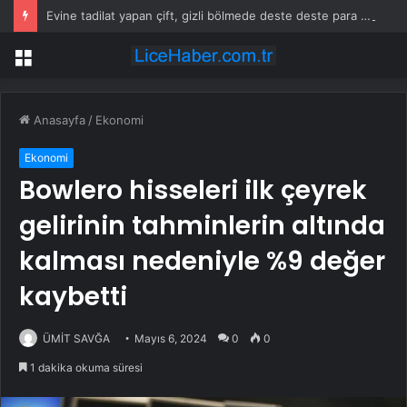
Evine tadilat yapan çift, gizli bölmede deste deste para buldu
Menü
Anasayfa
/
Ekonomi
Ekonomi
Bowlero hisseleri ilk çeyrek
gelirinin tahminlerin altında
kalması nedeniyle %9 değer
kaybetti
ÜMİT SAVĞA
Mayıs 6, 2024
0
0
1 dakika okuma süresi