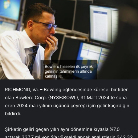
RICHMOND, Va. – Bowling eğlencesinde küresel bir lider
olan Bowlero Corp. (NYSE:BOWL), 31 Mart 2024’te sona
eren 2024 mali yılının üçüncü çeyreği için gelir kaçırdığını
bildirdi.
Şirketin geliri geçen yılın aynı dönemine kıyasla %7,0
artarak 337,7 milyon $’a yükseldi ancak analistlerin 342,32