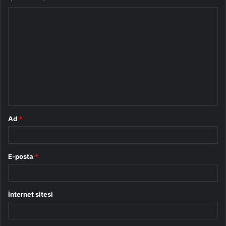
Y
o
r
u
m
*
Ad
*
E-posta
*
İnternet sitesi