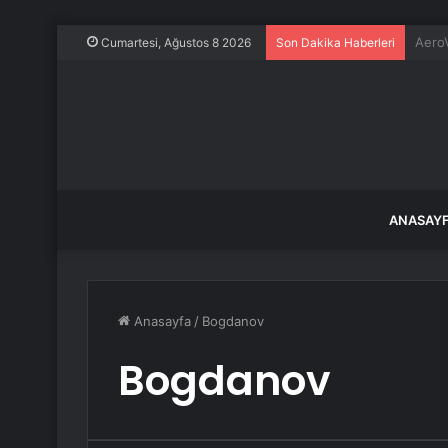
Evine
Cumartesi, Ağustos 8 2026
Son Dakika Haberleri
ANASAY
Anasayfa
/
Bogdanov
Bogdanov