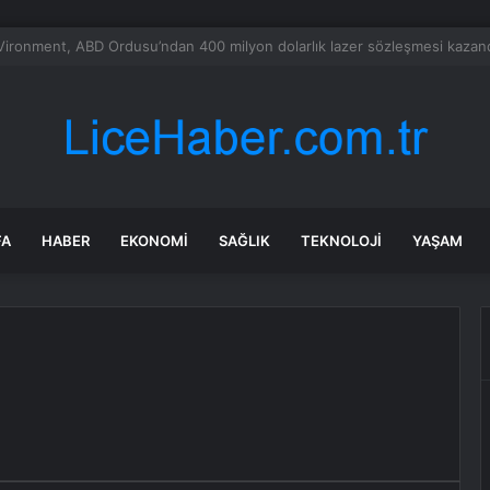
 tadilat yapan çift, gizli bölmede deste deste para buldu
FA
HABER
EKONOMI
SAĞLIK
TEKNOLOJI
YAŞAM