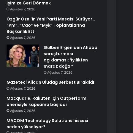
İşimize Geri Dönmek
Ağustos 7, 2026
Özgür Özel’in Yeni Parti Mesaisi Sürüyor…
“Pm”, “Cao” ve “Myk” Toplantılarına
Başkanlık Etti
Ağustos 7, 2026
Gülben Ergen’den Ahbap
soruşturması
açıklaması: ‘İyilikten
maraz doğar’
Ağustos 7, 2026
Gazeteci Alican Uludağ Serbest Bırakıldı
Ağustos 7, 2026
Macquarie, Rakuten için Outperform
önerisiyle kapsama başladı
Ağustos 7, 2026
MACOM Technology Solutions hissesi
neden yükseliyor?