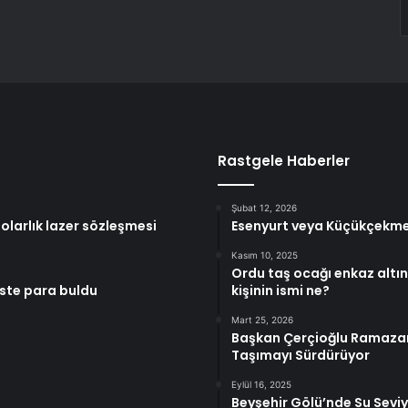
Rastgele Haberler
Şubat 12, 2026
larlık lazer sözleşmesi
Esenyurt veya Küçükçekme de
Kasım 10, 2025
Ordu taş ocağı enkaz altın
este para buldu
kişinin ismi ne?
Mart 25, 2026
Başkan Çerçioğlu Ramazan A
Taşımayı Sürdürüyor
Eylül 16, 2025
Beyşehir Gölü’nde Su Seviy