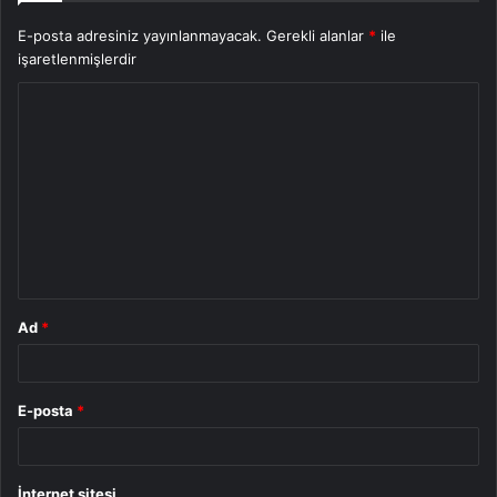
E-posta adresiniz yayınlanmayacak.
Gerekli alanlar
*
ile
işaretlenmişlerdir
Y
o
r
u
m
*
Ad
*
E-posta
*
İnternet sitesi