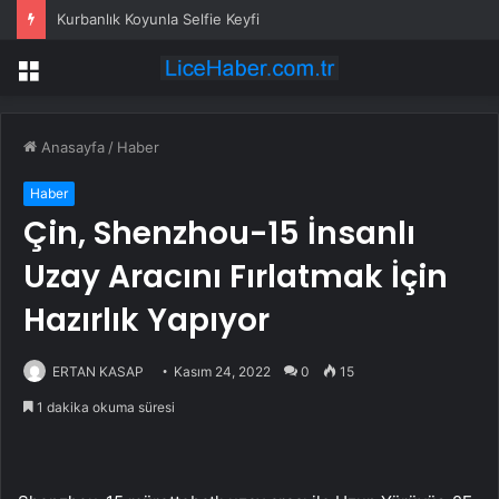
Kurbanlık Koyunla Selfie Keyfi
Menü
Anasayfa
/
Haber
Haber
Çin, Shenzhou-15 İnsanlı
Uzay Aracını Fırlatmak İçin
Hazırlık Yapıyor
ERTAN KASAP
Kasım 24, 2022
0
15
1 dakika okuma süresi