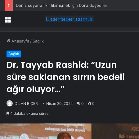
Deniz suyunu lıkır lıkır içmek için boru döşediler
Menü
Anasayfa
/
Sağlık
Sağlık
Dr. Tayyab Rashid: “Uzun
süre saklanan sırrın bedeli
ağır oluyor…”
DİLAN BİÇER
Nisan 20, 2024
0
0
4 dakika okuma süresi