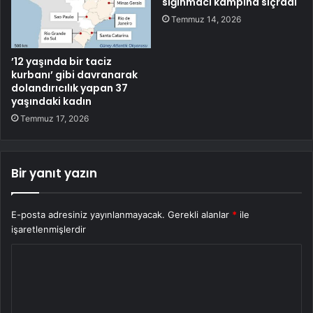
sığınmacı kampına sıçradı
Temmuz 14, 2026
’12 yaşında bir taciz
kurbanı’ gibi davranarak
dolandırıcılık yapan 37
yaşındaki kadın
Temmuz 17, 2026
Bir yanıt yazın
E-posta adresiniz yayınlanmayacak.
Gerekli alanlar
*
ile
işaretlenmişlerdir
Y
o
r