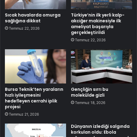
Sıcak havalarda omurga
Türkiye’nin ilk yerli kalp-
sağlığına dikkat
akciğer makinesiyle ilk
ameliyat başarıyla
Temmuz 22, 2026
gerçekleştirildi
Temmuz 22, 2026
Bursa Teknik’ten yaraların
Gençliğin sırrı bu
hızlı iyileşmesini
molekülde gizli
hedefleyen cerrahi iplik
Temmuz 18, 2026
projesi
Temmuz 21, 2026
Dünyanın izlediği salgında
korkulan oldu: Ebola