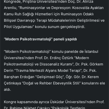
Kongrede, Priştina Üniversitesi’nden Doç. Dr. Aliriza
Arenliu, “Ruminasyonlar ve Depresyon: Kosova’da Ayaktan
Kamu Ruh Sağlığı Hizmetleri için Ruminasyon Odaklı
Bilişsel Davranışçı Terapi Müdahalelerinin Geliştirilmesi ve
Pilot Uygulaması” konulu sunum gerçekleştirdi.
“Modern Psikotravmatoloji” paneli yapıldı
“Modern Psikotravmatoloji” konulu panelde de İstanbul
Üniversitesi’nden Prof. Dr. Erdinç Öztürk “Modern
Psikotravmatoloji ve Dissoanaliz Kuramı”, Dr. Psk. Görkem
Derin “Travma Merkezli Alyans Model Terapi”, Dr. Psk.
Barışhan Erdoğan “Gelişimsel Göç”, Öğr. Gör. Dr. Kerem
Çetinkaya “Doğal ve Rehber Ebeveynlik Stili” konularını ele
aldı.
Kongre kapsamında ayrıca Üsküdar Üniversitesi’nden Prof.
Dr. Rahime Nükhet Çıkrıkçı “Psikolojik Testlerin