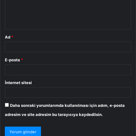
u
m
*
Ad
*
E-posta
*
İnternet sitesi
Daha sonraki yorumlarımda kullanılması için adım, e-posta
adresim ve site adresim bu tarayıcıya kaydedilsin.