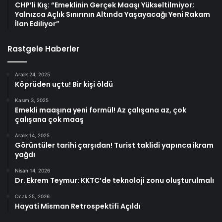
CHP’li Kış: “Emeklinin Gerçek Maaşı Yükseltilmiyor;
Yalnızca Açlık Sınırının Altında Yaşayacağı Yeni Rakam
İlan Ediliyor”
Rastgele Haberler
Aralık 24, 2025
Köprüden uçtu! Bir kişi öldü
Kasım 3, 2025
Emekli maaşına yeni formül! Az çalışana az, çok
çalışana çok maaş
Aralık 14, 2025
Görüntüler tarihi çarşıdan! Turist taklidi yapınca ikram
yağdı
Nisan 14, 2026
Dr. Ekrem Teymur: KKTC’de teknoloji zonu oluşturulmalı
Ocak 25, 2026
Hayati Misman Retrospektifi Açıldı