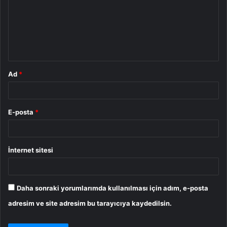
u
m
*
Ad
*
E-posta
*
İnternet sitesi
Daha sonraki yorumlarımda kullanılması için adım, e-posta
adresim ve site adresim bu tarayıcıya kaydedilsin.