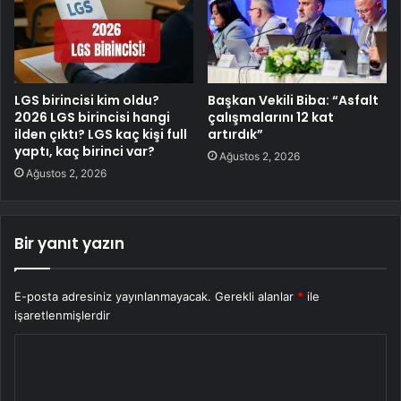
LGS birincisi kim oldu?
Başkan Vekili Biba: “Asfalt
2026 LGS birincisi hangi
çalışmalarını 12 kat
ilden çıktı? LGS kaç kişi full
artırdık”
yaptı, kaç birinci var?
Ağustos 2, 2026
Ağustos 2, 2026
Bir yanıt yazın
E-posta adresiniz yayınlanmayacak.
Gerekli alanlar
*
ile
işaretlenmişlerdir
Y
o
r