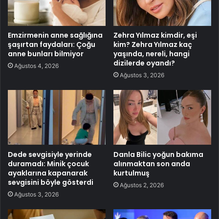
Emzirmenin anne sağlığına
Zehra Yılmaz kimdir, eşi
şaşırtan faydaları: Çoğu
kim? Zehra Yılmaz kaç
anne bunları bilmiyor
yaşında, nereli, hangi
dizilerde oyandı?
Ağustos 4, 2026
Ağustos 3, 2026
Dede sevgisiyle yerinde
Danla Bilic yoğun bakıma
duramadı: Minik çocuk
alınmaktan son anda
ayaklarına kapanarak
kurtulmuş
sevgisini böyle gösterdi
Ağustos 2, 2026
Ağustos 3, 2026