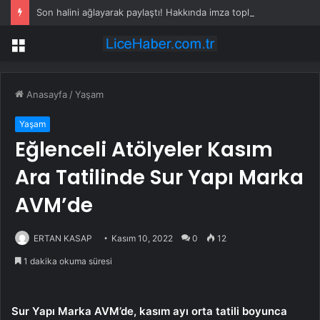
Son halini ağlayarak paylaştı! Hakkında imza toplanmış
Menü
Anasayfa
/
Yaşam
Yaşam
Eğlenceli Atölyeler Kasım
Ara Tatilinde Sur Yapı Marka
AVM’de
ERTAN KASAP
Kasım 10, 2022
0
12
1 dakika okuma süresi
Sur Yapı Marka AVM’de, kasım ayı orta tatili boyunca