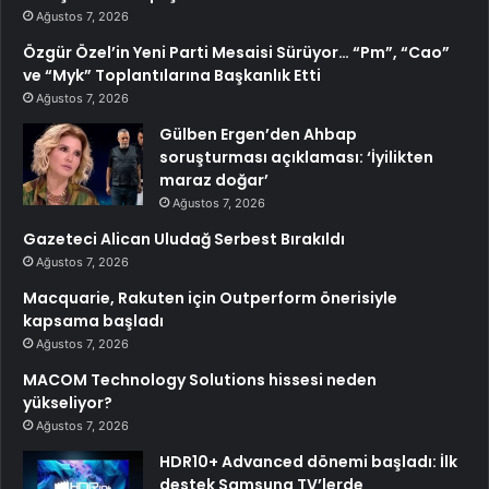
Ağustos 7, 2026
Özgür Özel’in Yeni Parti Mesaisi Sürüyor… “Pm”, “Cao”
ve “Myk” Toplantılarına Başkanlık Etti
Ağustos 7, 2026
Gülben Ergen’den Ahbap
soruşturması açıklaması: ‘İyilikten
maraz doğar’
Ağustos 7, 2026
Gazeteci Alican Uludağ Serbest Bırakıldı
Ağustos 7, 2026
Macquarie, Rakuten için Outperform önerisiyle
kapsama başladı
Ağustos 7, 2026
MACOM Technology Solutions hissesi neden
yükseliyor?
Ağustos 7, 2026
HDR10+ Advanced dönemi başladı: İlk
destek Samsung TV’lerde