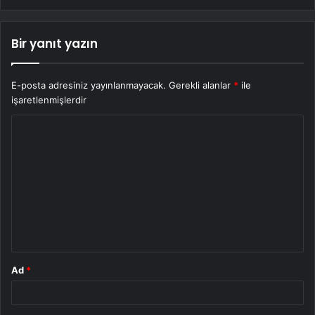
Bir yanıt yazın
E-posta adresiniz yayınlanmayacak.
Gerekli alanlar
*
ile
işaretlenmişlerdir
Y
o
r
u
m
*
Ad
*