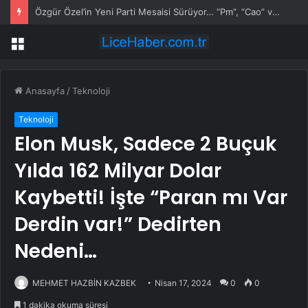
Özgür Özel’in Yeni Parti Mesaisi Sürüyor… “Pm”, “Cao” ve “Myk” Toplantılarına Başkanlık Etti
Menü
Anasayfa
/
Teknoloji
Teknoloji
Elon Musk, Sadece 2 Buçuk
Yılda 162 Milyar Dolar
Kaybetti! İşte “Paran mı Var
Derdin var!” Dedirten
Nedeni…
MEHMET HAZBİN KAZBEK
Nisan 17, 2024
0
0
1 dakika okuma süresi