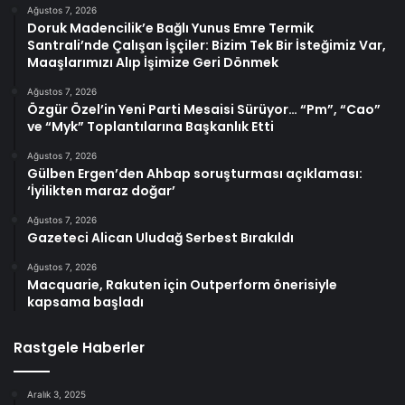
Ağustos 7, 2026
Doruk Madencilik’e Bağlı Yunus Emre Termik
Santrali’nde Çalışan İşçiler: Bizim Tek Bir İsteğimiz Var,
Maaşlarımızı Alıp İşimize Geri Dönmek
Ağustos 7, 2026
Özgür Özel’in Yeni Parti Mesaisi Sürüyor… “Pm”, “Cao”
ve “Myk” Toplantılarına Başkanlık Etti
Ağustos 7, 2026
Gülben Ergen’den Ahbap soruşturması açıklaması:
‘İyilikten maraz doğar’
Ağustos 7, 2026
Gazeteci Alican Uludağ Serbest Bırakıldı
Ağustos 7, 2026
Macquarie, Rakuten için Outperform önerisiyle
kapsama başladı
Rastgele Haberler
Aralık 3, 2025