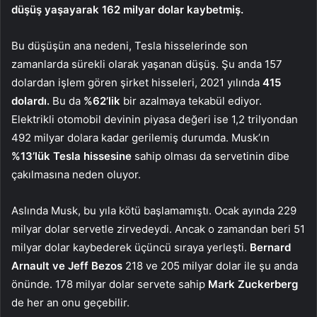
düşüş yaşayarak 162 milyar dolar
kaybetmiş.
Bu düşüşün ana nedeni, Tesla hisselerinde son
zamanlarda sürekli olarak yaşanan düşüş. Şu anda 157
dolardan işlem gören şirket hisseleri, 2021 yılında
415
dolardı.
Bu da
%62’lik
bir azalmaya tekabül ediyor.
Elektrikli otomobil devinin piyasa değeri ise 1,2 trilyondan
492 milyar dolara kadar gerilemiş durumda. Musk’ın
%13’lük Tesla hissesine
sahip olması da servetinin dibe
çakılmasına neden oluyor.
Aslında Musk, bu yıla kötü başlamamıştı. Ocak ayında 229
milyar dolar servetle zirvedeydi. Ancak o zamandan beri 51
milyar dolar kaybederek üçüncü sıraya yerleşti.
Bernard
Arnault ve Jeff Bezos
218 ve 205 milyar dolar ile şu anda
önünde. 178 milyar dolar servete sahip
Mark Zuckerberg
de her an onu geçebilir.