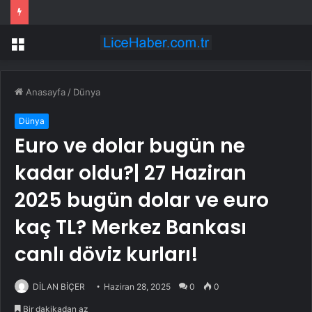
Halo PlayStation’a geldi ama oyuncuların büyük bölümü oyunu açmadı
Menü
Anasayfa
/
Dünya
Dünya
Euro ve dolar bugün ne
kadar oldu?| 27 Haziran
2025 bugün dolar ve euro
kaç TL? Merkez Bankası
canlı döviz kurları!
DİLAN BİÇER
Haziran 28, 2025
0
0
Bir dakikadan az