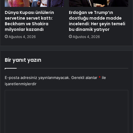
Dünya Kupası ünlülerin
Erdoğan ve Trump’ın
servetine servet kattı:
dostluğu madde madde
Beckham ve Shakira
incelendi: Her şeyin temeli
milyonlar kazandı
bu dinamik yatıyor
Ağustos 4, 2026
Ağustos 4, 2026
Bir yanıt yazın
E-posta adresiniz yayınlanmayacak.
Gerekli alanlar
*
ile
işaretlenmişlerdir
Y
o
r
u
m