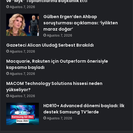
ve “Myk” Toplantılarına Başkanlık Etti
Ağustos 7, 2026
Gülben Ergen’den Ahbap
soruşturması açıklaması: ‘İyilikten
maraz doğar’
Ağustos 7, 2026
Gazeteci Alican Uludağ Serbest Bırakıldı
Ağustos 7, 2026
Macquarie, Rakuten için Outperform önerisiyle
kapsama başladı
Ağustos 7, 2026
MACOM Technology Solutions hissesi neden
yükseliyor?
Ağustos 7, 2026
HDR10+ Advanced dönemi başladı: İlk
destek Samsung TV’lerde
Ağustos 7, 2026