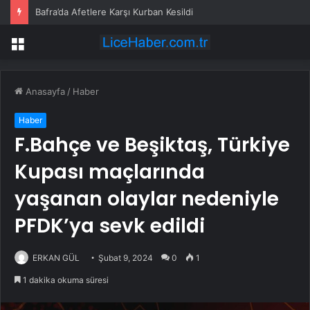
Bafra’da Afetlere Karşı Kurban Kesildi
Menü
Anasayfa
/
Haber
Haber
F.Bahçe ve Beşiktaş, Türkiye
Kupası maçlarında
yaşanan olaylar nedeniyle
PFDK’ya sevk edildi
ERKAN GÜL
Şubat 9, 2024
0
1
1 dakika okuma süresi