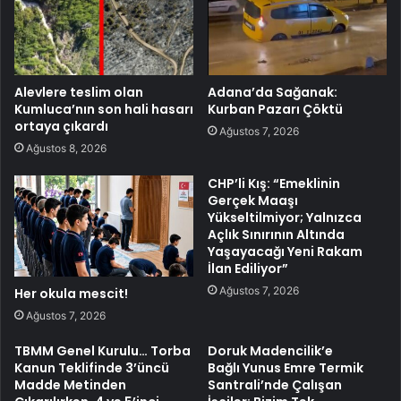
Alevlere teslim olan
Adana’da Sağanak:
Kumluca’nın son hali hasarı
Kurban Pazarı Çöktü
ortaya çıkardı
Ağustos 7, 2026
Ağustos 8, 2026
CHP’li Kış: “Emeklinin
Gerçek Maaşı
Yükseltilmiyor; Yalnızca
Açlık Sınırının Altında
Yaşayacağı Yeni Rakam
İlan Ediliyor”
Ağustos 7, 2026
Her okula mescit!
Ağustos 7, 2026
TBMM Genel Kurulu… Torba
Doruk Madencilik’e
Kanun Teklifinde 3’üncü
Bağlı Yunus Emre Termik
Madde Metinden
Santrali’nde Çalışan