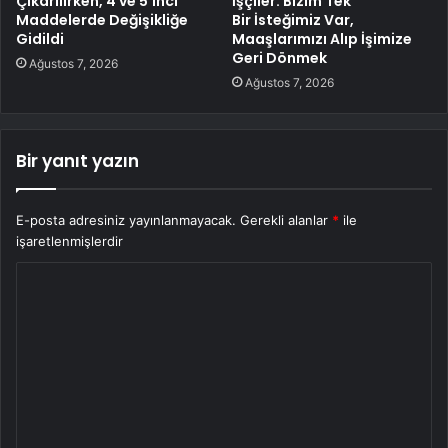
Çıkarılırken, 4 ve 5’inci
İşçiler: Bizim Tek
Maddelerde Değişikliğe
Bir İsteğimiz Var,
Gidildi
Maaşlarımızı Alıp İşimize
Geri Dönmek
Ağustos 7, 2026
Ağustos 7, 2026
Bir yanıt yazın
E-posta adresiniz yayınlanmayacak.
Gerekli alanlar
*
ile
işaretlenmişlerdir
Y
o
r
u
m
*