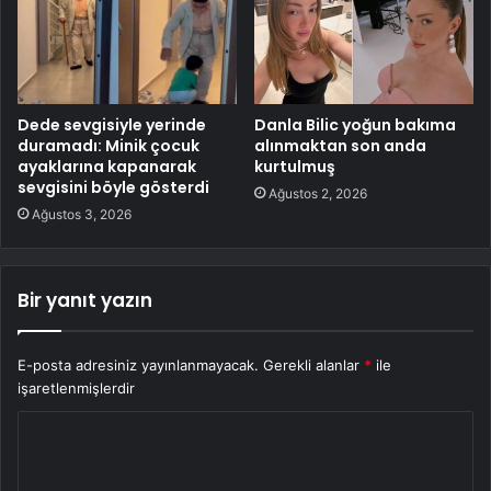
Dede sevgisiyle yerinde
Danla Bilic yoğun bakıma
duramadı: Minik çocuk
alınmaktan son anda
ayaklarına kapanarak
kurtulmuş
sevgisini böyle gösterdi
Ağustos 2, 2026
Ağustos 3, 2026
Bir yanıt yazın
E-posta adresiniz yayınlanmayacak.
Gerekli alanlar
*
ile
işaretlenmişlerdir
Y
o