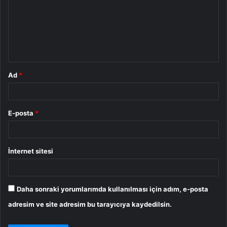
r
u
m
*
Ad
*
E-posta
*
İnternet sitesi
Daha sonraki yorumlarımda kullanılması için adım, e-posta
adresim ve site adresim bu tarayıcıya kaydedilsin.