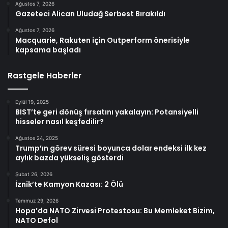
Ağustos 7, 2026
Gazeteci Alican Uludağ Serbest Bırakıldı
Ağustos 7, 2026
Macquarie, Rakuten için Outperform önerisiyle
kapsama başladı
Rastgele Haberler
Eylül 19, 2025
BIST’te geri dönüş fırsatını yakalayın: Potansiyelli
hisseler nasıl keşfedilir?
Ağustos 24, 2025
Trump’ın görev süresi boyunca dolar endeksi ilk kez
aylık bazda yükseliş gösterdi
Şubat 26, 2026
İznik’te Kamyon Kazası: 2 Ölü
Temmuz 29, 2026
Hopa’da NATO Zirvesi Protestosu: Bu Memleket Bizim,
NATO Defol