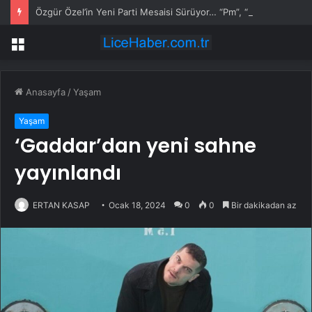
Özgür Özel’in Yeni Parti Mesaisi Sürüyor… “Pm”, “Cao” ve “Myk” Toplantılarına Başkanlık Etti
Menü
Anasayfa
/
Yaşam
Yaşam
‘Gaddar’dan yeni sahne
yayınlandı
ERTAN KASAP
Ocak 18, 2024
0
0
Bir dakikadan az