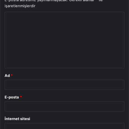
işaretlenmişlerdir
Y
o
r
u
m
*
Ad
*
E-posta
*
İnternet sitesi