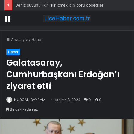
Deniz suyunu lıkır lıkır içmek için boru döşediler
Menü
Anasayfa
/
Haber
Haber
Galatasaray,
Cumhurbaşkanı Erdoğan’ı
ziyaret etti
NURCAN BAYRAM
Haziran 8, 2024
0
0
Bir dakikadan az