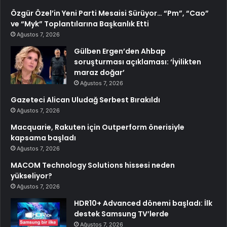
Özgür Özel’in Yeni Parti Mesaisi Sürüyor… “Pm”, “Cao”
ve “Myk” Toplantılarına Başkanlık Etti
Ağustos 7, 2026
Gülben Ergen’den Ahbap
soruşturması açıklaması: ‘İyilikten
maraz doğar’
Ağustos 7, 2026
Gazeteci Alican Uludağ Serbest Bırakıldı
Ağustos 7, 2026
Macquarie, Rakuten için Outperform önerisiyle
kapsama başladı
Ağustos 7, 2026
MACOM Technology Solutions hissesi neden
yükseliyor?
Ağustos 7, 2026
HDR10+ Advanced dönemi başladı: İlk
destek Samsung TV’lerde
Ağustos 7, 2026