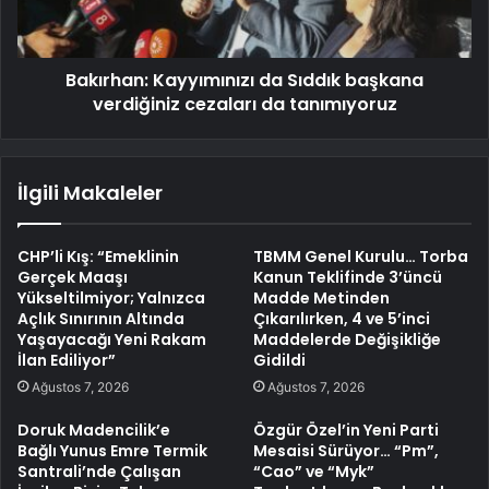
Bakırhan: Kayyımınızı da Sıddık başkana
verdiğiniz cezaları da tanımıyoruz
İlgili Makaleler
CHP’li Kış: “Emeklinin
TBMM Genel Kurulu… Torba
Gerçek Maaşı
Kanun Teklifinde 3’üncü
Yükseltilmiyor; Yalnızca
Madde Metinden
Açlık Sınırının Altında
Çıkarılırken, 4 ve 5’inci
Yaşayacağı Yeni Rakam
Maddelerde Değişikliğe
İlan Ediliyor”
Gidildi
Ağustos 7, 2026
Ağustos 7, 2026
Doruk Madencilik’e
Özgür Özel’in Yeni Parti
Bağlı Yunus Emre Termik
Mesaisi Sürüyor… “Pm”,
Santrali’nde Çalışan
“Cao” ve “Myk”