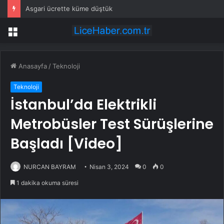
Asgari ücrette küme düştük
Menü
Anasayfa
/
Teknoloji
Teknoloji
İstanbul’da Elektrikli
Metrobüsler Test Sürüşlerine
Başladı [Video]
NURCAN BAYRAM
Nisan 3, 2024
0
0
1 dakika okuma süresi