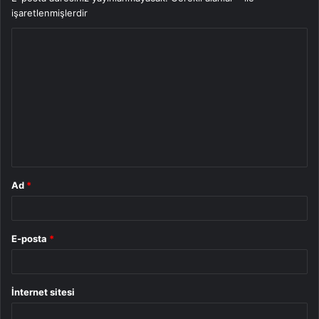
işaretlenmişlerdir
Y
o
r
u
m
*
Ad
*
E-posta
*
İnternet sitesi