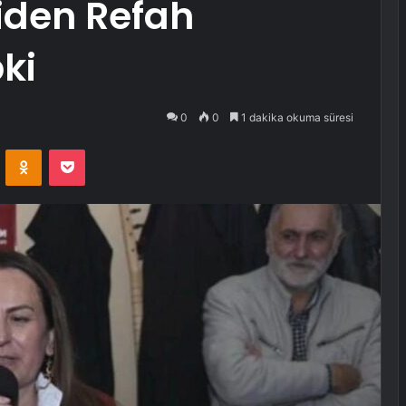
iden Refah
ki
0
0
1 dakika okuma süresi
VKontakte
Odnoklassniki
Pocket