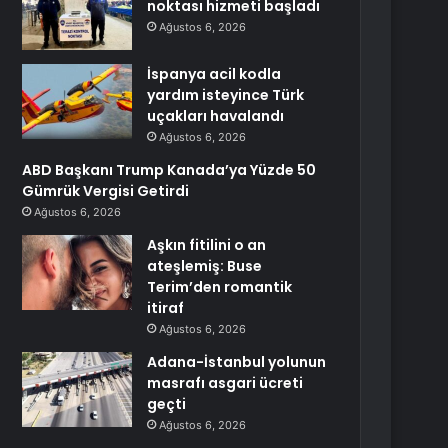
noktası hizmeti başladı
Ağustos 6, 2026
İspanya acil kodla
yardım isteyince Türk
uçakları havalandı
Ağustos 6, 2026
ABD Başkanı Trump Kanada’ya Yüzde 50
Gümrük Vergisi Getirdi
Ağustos 6, 2026
Aşkın fitilini o an
ateşlemiş: Buse
Terim’den romantik
itiraf
Ağustos 6, 2026
Adana-İstanbul yolunun
masrafı asgari ücreti
geçti
Ağustos 6, 2026