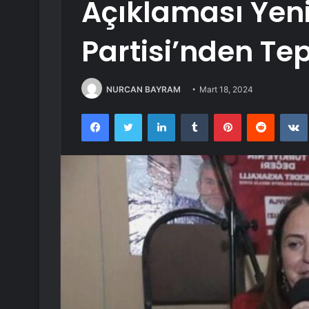
Açıklaması Yen
Partisi’nden Tep
NURCAN BAYRAM
Mart 18, 2024
Facebook
Twitter
LinkedIn
Tumblr
Pinterest
Reddit