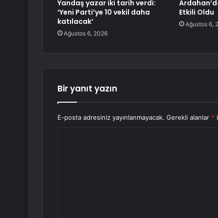
Yandaş yazar iki tarih verdi:
Ardahan’d
‘Yeni Parti’ye 10 vekil daha
Etkili Oldu
katılacak’
Ağustos 6, 
Ağustos 6, 2026
Bir yanıt yazın
E-posta adresiniz yayınlanmayacak.
Gerekli alanlar
*
i
Y
o
r
u
m
*