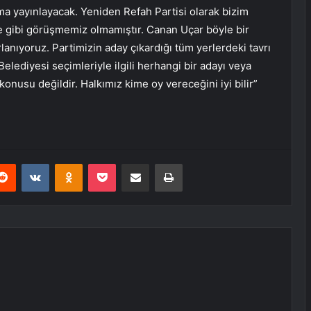
ama yayınlayacak. Yeniden Refah Partisi olarak bizim
eme gibi görüşmemiz olmamıştır. Canan Uçar böyle bir
anıyoruz. Partimizin aday çıkardığı tüm yerlerdeki tavrı
elediyesi seçimleriyle ilgili herhangi bir adayı veya
onusu değildir. Halkımız kime oy vereceğini iyi bilir”
erest
Reddit
VKontakte
Odnoklassniki
Pocket
E-Posta ile paylaş
Yazdır