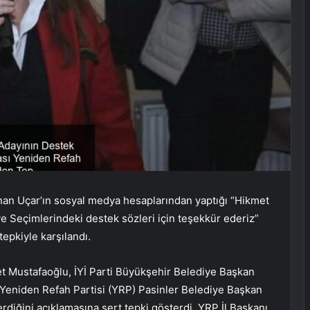
nan Uçar’ın sosyal medya hesaplarından yaptığı “Hikmet
ye Seçimlerindeki destek sözleri için teşekkür ederiz”
tepkiyle karşılandı.
t Mustafaoğlu, İYİ Parti Büyükşehir Belediye Başkan
a Yeniden Refah Partisi (YRP) Pasinler Belediye Başkan
rdiğini açıklamasına sert tepki gösterdi. YRP İl Başkanı