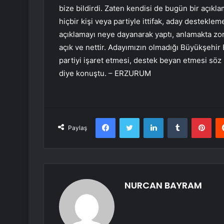
bize bildirdi. Zaten kendisi de bugün bir açıkl
hiçbir kişi veya partiyle ittifak, aday destekl
açıklamayı neye dayanarak yaptı, anlamakta zorl
açık ve nettir. Adayımızın olmadığı Büyükşehir B
partiyi işaret etmesi, destek beyan etmesi söz k
diye konuştu. – ERZURUM
Facebook
Twitter
LinkedIn
Tumblr
Pint
Paylaş
NURCAN BAYRAM