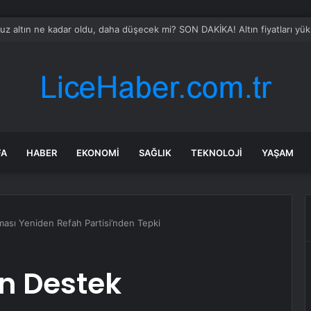
ajı’ndan Kaz Gölü’ne Su Taşınıyor
FA
HABER
EKONOMI
SAĞLIK
TEKNOLOJI
YAŞAM
aması Yeniden Refah Partisi’nden Tepki
ın Destek