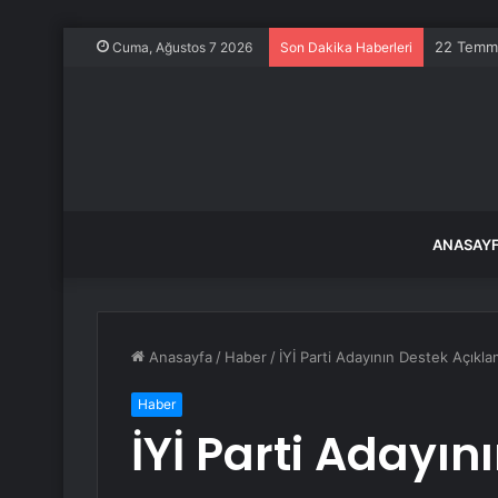
Almus Bar
Cuma, Ağustos 7 2026
Son Dakika Haberleri
ANASAY
Anasayfa
/
Haber
/
İYİ Parti Adayının Destek Açıkl
Haber
İYİ Parti Adayın