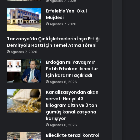
Ağustos 7, 2026
Erfelek’e Yeni Okul
Müjdesi
Ağustos 7, 2026
Tanzanya’da Çinli İşletmelerin İnşa Ettiği
Demiryolu Hattı İçin Temel Atma Töreni
Ağustos 7, 2026
Erdoğan mı Yavaş mı?
Fatih Erbakan ikinci tur
için kararını açıkladı
Ağustos 6, 2026
Kanalizasyondan akan
servet: Her yıl 43
kilogram altın ve 3 ton
gümüş kanalizasyona
karışıyor
Ağustos 6, 2026
Bilecik’te terazi kontrol