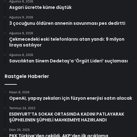
Ağustos 9, 2026
Asgari ücrette küme düştük
Ağustos 9, 2026
3 çocuğunu öldüren annenin savunması pes dedirtti
Ağustos 9, 2026
Çekmecedeki eski telefonlarını atan yandı: 9 milyon
liraya satılıyor
Ağustos 8, 2026
Savcılıktan Sinem Dedetaş’a ‘Örgüt Lideri’ suçlaması
Rastgele Haberler
Nisan 8, 2026
OpenAI, yapay zekaları için füzyon enerjisi satın alacak
Temmuz 24, 2023
ESENYURT’TA SOKAK ORTASINDA KADINI PATLAYARAK
ŞÜPHELENEN ŞÜPHELİ MAHKEMEYE HAZIRLANDI
Ekim 29, 2025
PKK Türkiye’den çekildi, AKP’den ilk açıklama