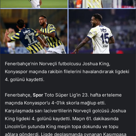
Fenerbahçe’nin Norveçli futbolcusu Joshua King,
Konyaspor maçında rakibin filelerini havalandırarak ligdeki
4. golünü kaydetti.
Fenerbahçe,
Spor
Toto Süper Lig’in 23. hafta erteleme
maçında Konyaspor’u 4-0’lık skorla mağlup etti.
Karşılaşmada sarı lacivertlilerin Norveçli golcüsü Joshua
King ligdeki 4. golünü kaydetti. Maçın 61. dakikasında
Lincoln’ün şutunda King meşin topa dokundu ve topu
ağlara gönderdi. Ligde deplasmanda oynanan Kasımpaşa