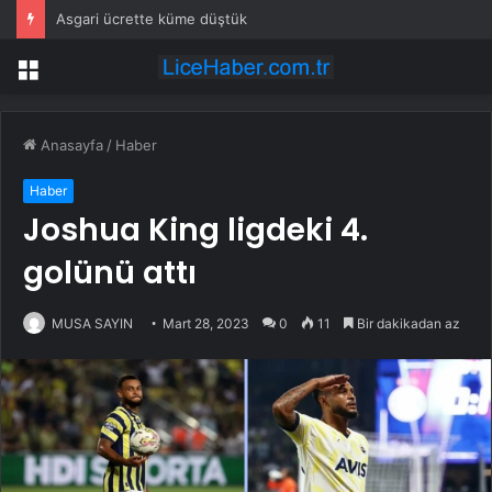
Asgari ücrette küme düştük
Menü
Anasayfa
/
Haber
Haber
Joshua King ligdeki 4.
golünü attı
MUSA SAYIN
Mart 28, 2023
0
11
Bir dakikadan az