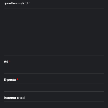
işaretlenmişlerdir
Y
o
r
u
m
*
Ad
*
E-posta
*
İnternet sitesi