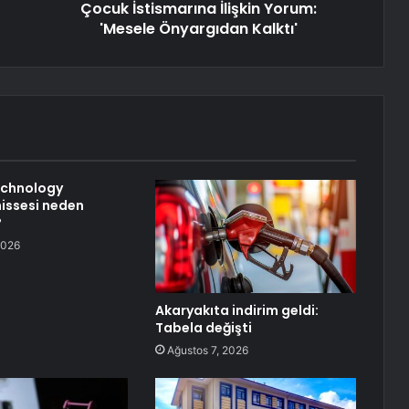
Çocuk İstismarına İlişkin Yorum:
'Mesele Önyargıdan Kalktı'
chnology
hissesi neden
?
2026
Akaryakıta indirim geldi:
Tabela değişti
Ağustos 7, 2026