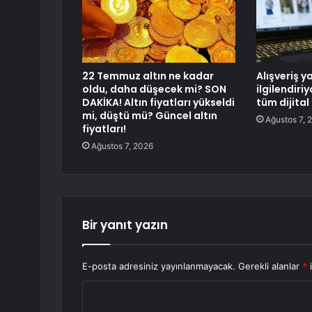
22 Temmuz altın ne kadar
Alışveriş y
oldu, daha düşecek mi? SON
ilgilendiri
DAKİKA! Altın fiyatları yükseldi
tüm dijital
mi, düştü mü? Güncel altın
Ağustos 7, 
fiyatları!
Ağustos 7, 2026
Bir yanıt yazın
E-posta adresiniz yayınlanmayacak.
Gerekli alanlar
*
i
Y