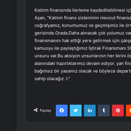
Katılım finansında ilerleme kaydedilebilmesi i
Aşan, “Katılım finans sisteminin mevcut finansa
coğrafyamız, konumumuz ve geçmişimiz ile ört
gerisinde.Orada.Daha alınacak çok yolumuz var.İ
finansmanını hak ettiği yere getirmek için çal
kamuoyu ile paylaştığımız İştirak Finansmanı S
unsuru var.Bu aksiyon unsurlarının her birini
alanındaki hazırlıklarımız devam ediyor. yan 
bağımsız bir yasamız olacak ve böylece departma
sahip olacağız. t.”
Facebook
Twitter
LinkedIn
Tumblr
Pint
Paylaş