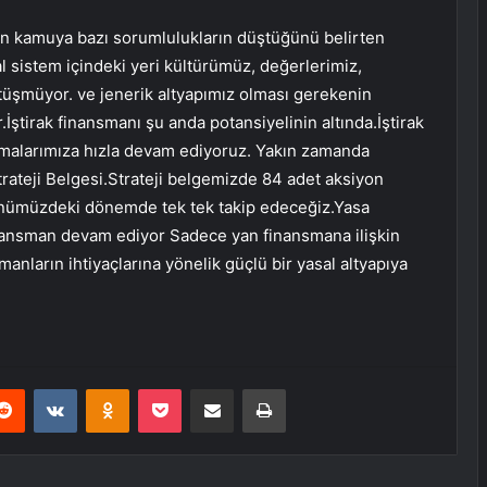
çin kamuya bazı sorumlulukların düştüğünü belirten
l sistem içindeki yeri kültürümüz, değerlerimiz,
üşmüyor. ve jenerik altyapımız olması gerekenin
ştirak finansmanı şu anda potansiyelinin altında.İştirak
ışmalarımıza hızla devam ediyoruz. Yakın zamanda
trateji Belgesi.Strateji belgemizde 84 adet aksiyon
 önümüzdeki dönemde tek tek takip edeceğiz.Yasa
finansman devam ediyor Sadece yan finansmana ilişkin
nların ihtiyaçlarına yönelik güçlü bir yasal altyapıya
erest
Reddit
VKontakte
Odnoklassniki
Pocket
E-Posta ile paylaş
Yazdır