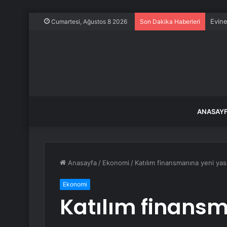
Evine
Cumartesi, Ağustos 8 2026
Son Dakika Haberleri
ANASAY
Anasayfa
/
Ekonomi
/
Katılım finansmanına yeni yas
Ekonomi
Katılım finans