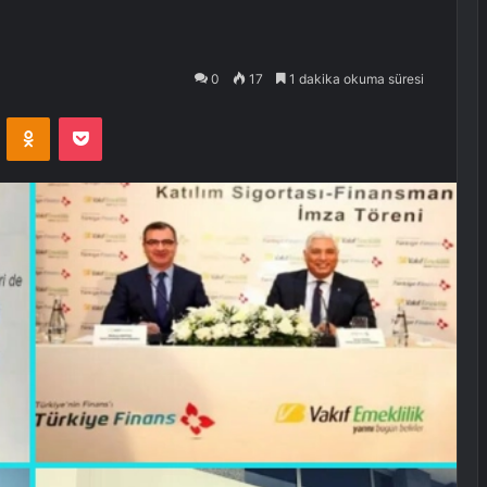
0
17
1 dakika okuma süresi
VKontakte
Odnoklassniki
Pocket