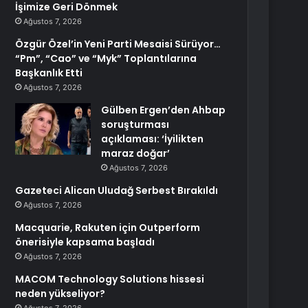
İşimize Geri Dönmek
Ağustos 7, 2026
Özgür Özel’in Yeni Parti Mesaisi Sürüyor…
“Pm”, “Cao” ve “Myk” Toplantılarına
Başkanlık Etti
Ağustos 7, 2026
Gülben Ergen’den Ahbap
soruşturması
açıklaması: ‘İyilikten
maraz doğar’
Ağustos 7, 2026
Gazeteci Alican Uludağ Serbest Bırakıldı
Ağustos 7, 2026
Macquarie, Rakuten için Outperform
önerisiyle kapsama başladı
Ağustos 7, 2026
MACOM Technology Solutions hissesi
neden yükseliyor?