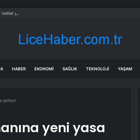
 tadilat yapan çift, gizli bölmede deste deste para buldu
FA
HABER
EKONOMI
SAĞLIK
TEKNOLOJI
YAŞAM
a geliyor
manına yeni yasa