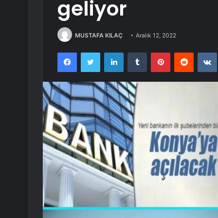
geliyor
MUSTAFA KILAÇ
Aralık 12, 2022
Facebook
Twitter
LinkedIn
Tumblr
Pinterest
Reddit