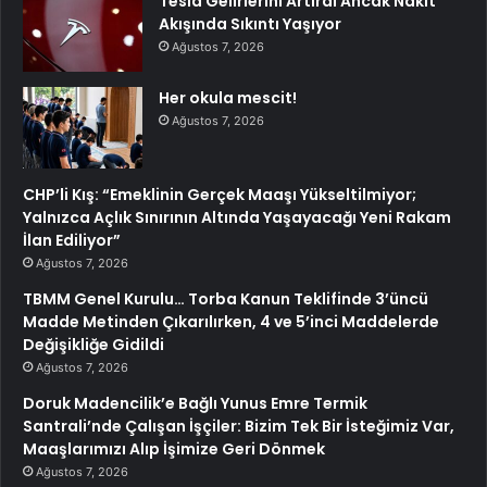
Tesla Gelirlerini Artırdı Ancak Nakit
Akışında Sıkıntı Yaşıyor
Ağustos 7, 2026
Her okula mescit!
Ağustos 7, 2026
CHP’li Kış: “Emeklinin Gerçek Maaşı Yükseltilmiyor;
Yalnızca Açlık Sınırının Altında Yaşayacağı Yeni Rakam
İlan Ediliyor”
Ağustos 7, 2026
TBMM Genel Kurulu… Torba Kanun Teklifinde 3’üncü
Madde Metinden Çıkarılırken, 4 ve 5’inci Maddelerde
Değişikliğe Gidildi
Ağustos 7, 2026
Doruk Madencilik’e Bağlı Yunus Emre Termik
Santrali’nde Çalışan İşçiler: Bizim Tek Bir İsteğimiz Var,
Maaşlarımızı Alıp İşimize Geri Dönmek
Ağustos 7, 2026