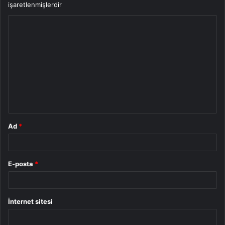
işaretlenmişlerdir
Y
o
r
u
m
*
Ad
*
E-posta
*
İnternet sitesi