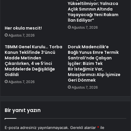
Yükseltilmiyor; Yalnızca
Açlık Sınırının Altında
Yaşayacağı Yeni Rakam
İlan Ediliyor”
Ağustos 7, 2026
Her okula mescit!
Ağustos 7, 2026
TBMM Genel Kurulu… Torba
Doruk Madencilik’e
Kanun Teklifinde 3’üncü
Bağlı Yunus Emre Termik
Madde Metinden
Santrali’nde Çalışan
Çıkarılırken, 4 ve 5’inci
İşçiler: Bizim Tek
Maddelerde Değişikliğe
Bir İsteğimiz Var,
Gidildi
Maaşlarımızı Alıp İşimize
Geri Dönmek
Ağustos 7, 2026
Ağustos 7, 2026
Bir yanıt yazın
E-posta adresiniz yayınlanmayacak.
Gerekli alanlar
*
ile