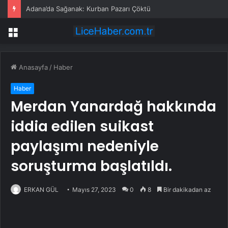
Adana’da Sağanak: Kurban Pazarı Çöktü
Menü
Anasayfa
/
Haber
Haber
Merdan Yanardağ hakkında
iddia edilen suikast
paylaşımı nedeniyle
soruşturma başlatıldı.
ERKAN GÜL
Mayıs 27, 2023
0
8
Bir dakikadan az