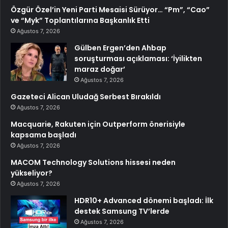
Özgür Özel’in Yeni Parti Mesaisi Sürüyor… “Pm”, “Cao”
ve “Myk” Toplantılarına Başkanlık Etti
Ağustos 7, 2026
Gülben Ergen’den Ahbap
soruşturması açıklaması: ‘İyilikten
maraz doğar’
Ağustos 7, 2026
Gazeteci Alican Uludağ Serbest Bırakıldı
Ağustos 7, 2026
Macquarie, Rakuten için Outperform önerisiyle
kapsama başladı
Ağustos 7, 2026
MACOM Technology Solutions hissesi neden
yükseliyor?
Ağustos 7, 2026
HDR10+ Advanced dönemi başladı: İlk
destek Samsung TV’lerde
Ağustos 7, 2026