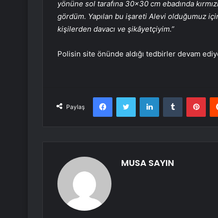
yönüne sol tarafına 30×30 cm ebadında kırmızı 
gördüm. Yapılan bu işareti Alevi olduğumuz içi
kişilerden davacı ve şikâyetçiyim.”
Polisin site önünde aldığı tedbirler devam ediy
Facebook
Twitter
LinkedIn
Tumblr
Pint
Paylaş
MUSA SAYIN