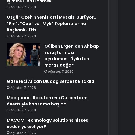
İşimize Geri Dönmek
Ağustos 7, 2026
Özgür Özel’in Yeni Parti Mesaisi Sürüyor…
“Pm”, “Cao” ve “Myk” Toplantılarına
Başkanlık Etti
Ağustos 7, 2026
Gülben Ergen’den Ahbap
soruşturması
açıklaması: ‘İyilikten
maraz doğar’
Ağustos 7, 2026
Gazeteci Alican Uludağ Serbest Bırakıldı
Ağustos 7, 2026
Macquarie, Rakuten için Outperform
önerisiyle kapsama başladı
Ağustos 7, 2026
MACOM Technology Solutions hissesi
neden yükseliyor?
Ağustos 7, 2026