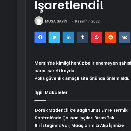
İşaretlendi!
MUSA SAYIN
Kasım 17, 2022
Facebook
Twitter
LinkedIn
Tumblr
Pinterest
Reddit
Mersin’de kimliği henüz belirlenemeyen şahısl
çarpı işareti koydu.
Polis güvenlik amaçlı site önünde önlem aldı.
İlgili Makaleler
Doruk Madencilik’e Bağlı Yunus Emre Termik
Santrali’nde Çalışan İşçiler: Bizim Tek
Bir İsteğimiz Var, Maaşlarımızı Alıp İşimize