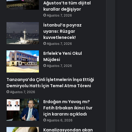
Ağustos’ta tüm dijital
kurallar değişiyor
Ağustos 7, 2026
İstanbul’a poyraz
uyarısı: Rüzgar
kuvvetlenecek!
Ağustos 7, 2026
Erfelek’e Yeni Okul
Müjdesi
Ağustos 7, 2026
Tanzanya’da Çinli İşletmelerin İnşa Ettiği
Demiryolu Hattı İçin Temel Atma Töreni
Ağustos 7, 2026
Erdoğan mı Yavaş mı?
Fatih Erbakan ikinci tur
için kararını açıkladı
Ağustos 6, 2026
Kanalizasyondan akan