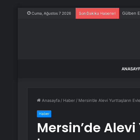
Gülben Er
Cuma, Ağustos 7 2026
Son Dakika Haberleri
ANASAY
Anasayfa
/
Haber
/
Mersin’de Alevi Yurttaşların Evle
Haber
Mersin’de Alevi 