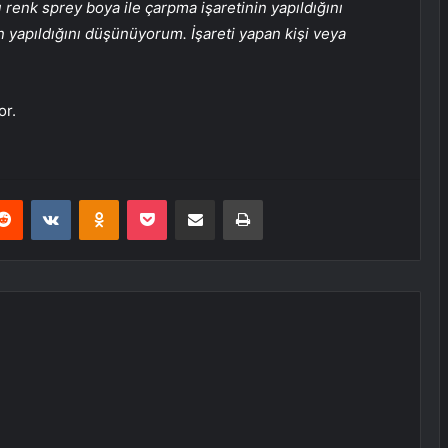
renk sprey boya ile çarpma işaretinin yapıldığını
n yapıldığını düşünüyorum. İşareti yapan kişi veya
or.
erest
Reddit
VKontakte
Odnoklassniki
Pocket
E-Posta ile paylaş
Yazdır