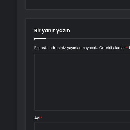
Bir yanıt yazın
E-posta adresiniz yayınlanmayacak.
Gerekli alanlar
*
i
Y
o
r
u
m
*
Ad
*