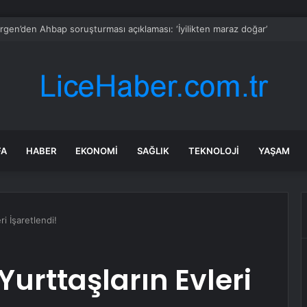
gen’den Ahbap soruşturması açıklaması: ‘İyilikten maraz doğar’
FA
HABER
EKONOMI
SAĞLIK
TEKNOLOJI
YAŞAM
ri İşaretlendi!
Yurttaşların Evleri