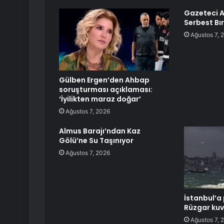
Gazeteci A
Serbest Bır
Ağustos 7, 
Gülben Ergen’den Ahbap
soruşturması açıklaması:
‘İyilikten maraz doğar’
Ağustos 7, 2026
Almus Barajı’ndan Kaz
Gölü’ne Su Taşınıyor
Ağustos 7, 2026
İstanbul’a 
Rüzgar kuv
Ağustos 7, 