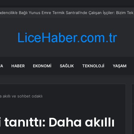
l’in Yeni Parti Mesaisi Sürüyor… “Pm”, “Cao” ve “Myk” Toplantılarına Başk
FA
HABER
EKONOMI
SAĞLIK
TEKNOLOJI
YAŞAM
a akıllı ve sohbet odaklı
 tanıttı: Daha akıllı