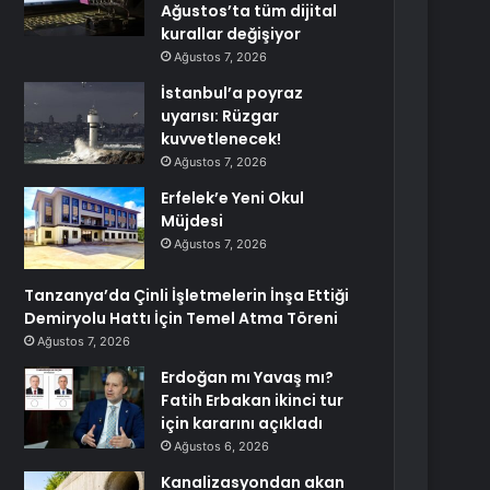
Ağustos’ta tüm dijital
kurallar değişiyor
Ağustos 7, 2026
İstanbul’a poyraz
uyarısı: Rüzgar
kuvvetlenecek!
Ağustos 7, 2026
Erfelek’e Yeni Okul
Müjdesi
Ağustos 7, 2026
Tanzanya’da Çinli İşletmelerin İnşa Ettiği
Demiryolu Hattı İçin Temel Atma Töreni
Ağustos 7, 2026
Erdoğan mı Yavaş mı?
Fatih Erbakan ikinci tur
için kararını açıkladı
Ağustos 6, 2026
Kanalizasyondan akan