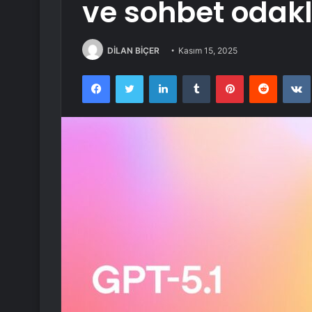
ve sohbet odakl
DİLAN BİÇER
Kasım 15, 2025
Facebook
Twitter
LinkedIn
Tumblr
Pinterest
Reddit