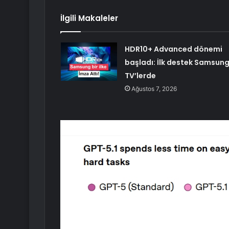
İlgili Makaleler
HDR10+ Advanced dönemi
başladı: İlk destek Samsun
TV’lerde
Ağustos 7, 2026