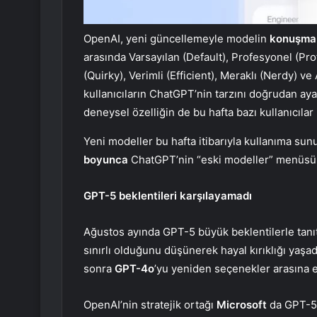
OpenAI, yeni güncellemeyle modelin
konuşma t
arasında Varsayılan (Default), Profesyonel (Pro
(Quirky), Verimli (Efficient), Meraklı (Nerdy) ve 
kullanıcıların ChatGPT’nin tarzını doğrudan aya
deneysel özelliğin de bu hafta bazı kullanıcılar 
Yeni modeller bu hafta itibarıyla kullanıma su
boyunca
ChatGPT’nin “eski modeller” menüsünd
GPT-5 beklentileri karşılayamadı
Ağustos ayında GPT-5 büyük beklentilerle tanıtı
sınırlı olduğunu düşünerek hayal kırıklığı yaş
sonra
GPT-4o
’yu yeniden seçenekler arasına 
OpenAI’nin stratejik ortağı
Microsoft
da GPT-5’