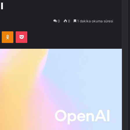
ı
0
0
1 dakika okuma süresi
VKontakte
Odnoklassniki
Pocket