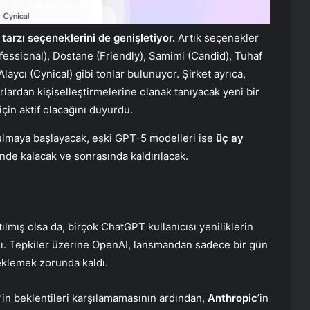
arzı seçeneklerini de genişletiyor.
Artık seçenekler
fessional), Dostane (Friendly), Samimi (Candid), Tuhaf
Alaycı (Cynical) gibi tonlar bulunuyor. Şirket ayrıca,
rlardan kişiselleştirmelerine olanak tanıyacak yeni bir
için aktif olacağını duyurdu.
nulmaya başlayacak, eski GPT-5 modelleri ise
üç ay
e kalacak ve sonrasında kaldırılacak.
lmış olsa da, birçok ChatGPT kullanıcısı yeniliklerin
adı. Tepkiler üzerine OpenAI, lansmandan sadece bir gün
eklemek zorunda kaldı.
in beklentileri karşılamamasının ardından,
Anthropic
’in