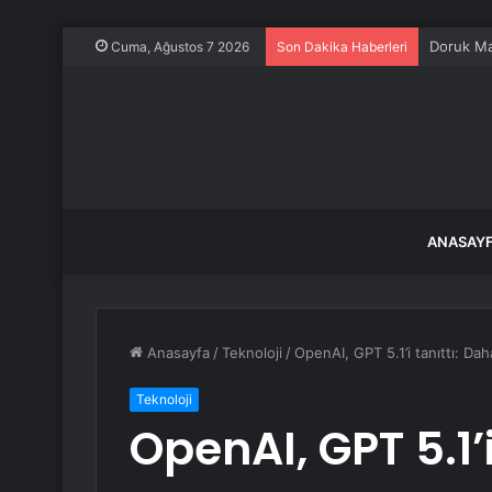
Özgür Öze
Cuma, Ağustos 7 2026
Son Dakika Haberleri
ANASAY
Anasayfa
/
Teknoloji
/
OpenAI, GPT 5.1’i tanıttı: Dah
Teknoloji
OpenAI, GPT 5.1’i