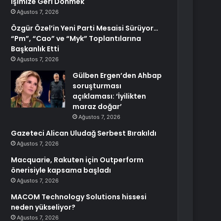
İşimize Geri Dönmek
Ağustos 7, 2026
Özgür Özel’in Yeni Parti Mesaisi Sürüyor…
“Pm”, “Cao” ve “Myk” Toplantılarına
Başkanlık Etti
Ağustos 7, 2026
Gülben Ergen’den Ahbap
soruşturması
açıklaması: ‘İyilikten
maraz doğar’
Ağustos 7, 2026
Gazeteci Alican Uludağ Serbest Bırakıldı
Ağustos 7, 2026
Macquarie, Rakuten için Outperform
önerisiyle kapsama başladı
Ağustos 7, 2026
MACOM Technology Solutions hissesi
neden yükseliyor?
Ağustos 7, 2026