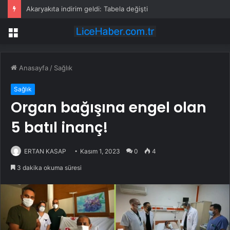
Akaryakıta indirim geldi: Tabela değişti
Menü
Anasayfa
/
Sağlık
Sağlık
Organ bağışına engel olan
5 batıl inanç!
ERTAN KASAP
Kasım 1, 2023
0
4
3 dakika okuma süresi