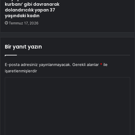
kurbanı’ gibi davranarak
dolandırıcılık yapan 37
yaşındaki kadın
Temmuz 17, 2026
Bir yanıt yazın
E-posta adresiniz yayınlanmayacak.
Gerekli alanlar
*
ile
işaretlenmişlerdir
Y
o
r
u
m
*