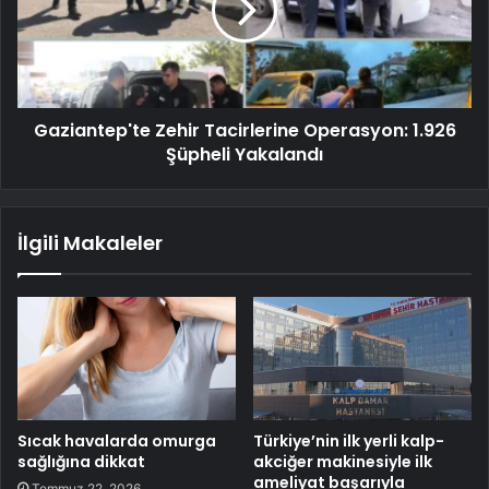
Gaziantep'te Zehir Tacirlerine Operasyon: 1.926
Şüpheli Yakalandı
İlgili Makaleler
Sıcak havalarda omurga
Türkiye’nin ilk yerli kalp-
sağlığına dikkat
akciğer makinesiyle ilk
ameliyat başarıyla
Temmuz 22, 2026