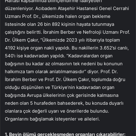
Haftası kapsamında bilinçlendirme faaliyetleri
düzenleniyor. Acıbadem Ataşehir Hastanesi Genel Cerrahi
Uzmanı Prof. Dr., ülkemizde halen organ bekleme
listesinde olan 26 bin 892 kişinin hayata tutunmaya
çalıştığını belirtti. İbrahim Berber ve Nefroloji Uzmanı Prof.
Dr. Ülkem Çakır, “Ülkemizde 2023 yılı itibarıyla toplam
4192 kişiye organ nakli yapıldı. Bu nakillerin 3.652’si canlı,
540’ı ise kadavradan yapıldı. “Kadavralardan organ
bağışının bu kadar az olmasının tek nedeni bu konunun
halkımıza tam olarak anlatılmamasıdır” diyor. Prof. Dr.
İbrahim Berber ve Prof. Dr. Ülkem Çakır, toplumda doğru
olduğu düşünülen ve Türkiye’nin kadavradan organ
bağışında Avrupa ülkelerinin çok gerisinde kalmasına
neden olan 5 hurafeden bahsederek, bu konuda duyarlı
olanlara çok değerli uyarı ve önerilerde bulundu.
Organlarını bağışlamak isteyenler ve aileleri.
1. Beyin ölümü gerçekleşmeden organları çıkarabilirler: