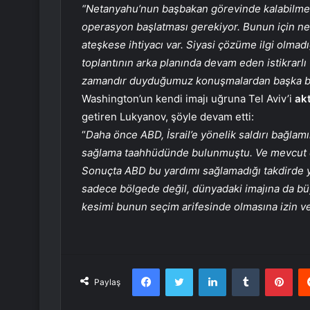
“Netanyahu’nun başbakan görevinde kalabilmes
operasyon başlatması gerekiyor. Bunun için ne 
ateşkese ihtiyacı var. Siyasi çözüme ilgi olmadı
toplantının arka planında devam eden istikrarlı
zamandır duyduğumuz konuşmalardan başka bir
Washington’un kendi imajı uğruna Tel Aviv’i
akt
getiren Lukyanov, şöyle devam etti:
“
Daha önce ABD, İsrail’e yönelik saldırı bağlamı
sağlama taahhüdünde bulunmuştu. Ve mevcut dur
Sonuçta ABD bu yardımı sağlamadığı takdirde y
sadece bölgede değil, dünyadaki imajına da bü
kesimi bunun seçim arifesinde olmasına izin 
Facebook
Twitter
LinkedIn
Tumblr
Pint
Paylaş