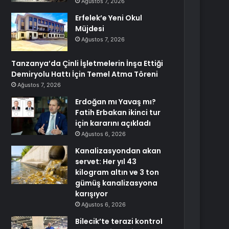
Ağustos 7, 2026
Erfelek’e Yeni Okul
Müjdesi
Ağustos 7, 2026
Tanzanya’da Çinli İşletmelerin İnşa Ettiği
Demiryolu Hattı İçin Temel Atma Töreni
Ağustos 7, 2026
Erdoğan mı Yavaş mı?
Fatih Erbakan ikinci tur
için kararını açıkladı
Ağustos 6, 2026
Kanalizasyondan akan
servet: Her yıl 43
kilogram altın ve 3 ton
gümüş kanalizasyona
karışıyor
Ağustos 6, 2026
Bilecik’te terazi kontrol