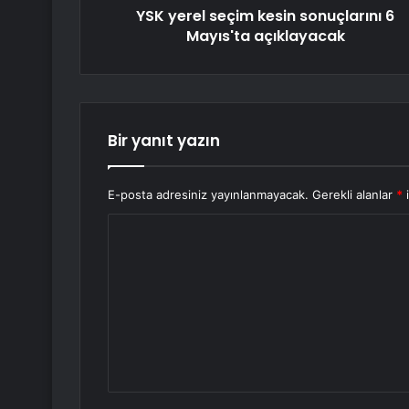
YSK yerel seçim kesin sonuçlarını 6
Mayıs'ta açıklayacak
Bir yanıt yazın
E-posta adresiniz yayınlanmayacak.
Gerekli alanlar
*
i
Y
o
r
u
m
*