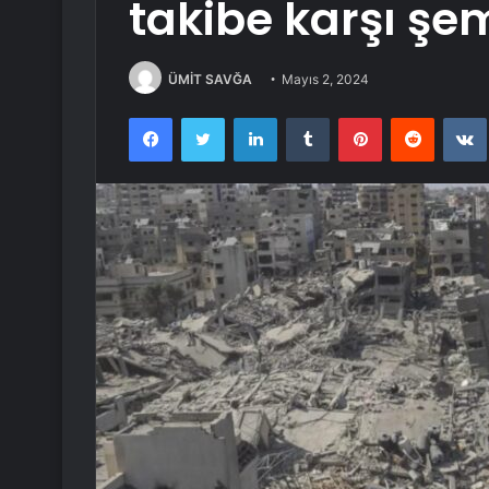
takibe karşı şe
ÜMİT SAVĞA
Mayıs 2, 2024
Facebook
Twitter
LinkedIn
Tumblr
Pinterest
Reddit