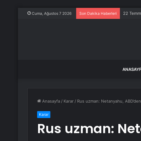
Almus Bar
Cuma, Ağustos 7 2026
Son Dakika Haberleri
ANASAY
Anasayfa
/
Karar
/
Rus uzman: Netanyahu, ABD’den t
Karar
Rus uzman: Ne