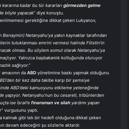
n kararına kadar bu tür kararları
görmezden gelme
de böyle yapacak
” diye konuştu.
üvenilmemesi gerektiğine dikkat çeken Lukyanov,
an Benaymin) Netanyahu’ya yakın kaynaklar tarafından
kililerin tutuklanması emrini vermesi halinde Filistin’in
unacak olması. Bu söylem somut olarak Netanyahu’ya
maçlıyor. Yalnızca başbakanlık koltuğunda oturuyor
zlık sağlıyor.”
er amacının da
ABD
yönetimine baskı yapmak olduğunu
BD’den bir kez daha takibe karşı bir şemsiye
esinde ABD’deki kamuoyunu etkileme yeteneğinde
de yapıyor. Netanyahu’nun bu cesareti, tribünlerden
ta ise İsrail’e
finansman ve silah
yardımı yapan
r
” vurgusunu yaptı.
a kalmak gibi tek bir hedefi olduğuna dikkat çeken
ın devam edeceğini şu sözlerle aktardı: