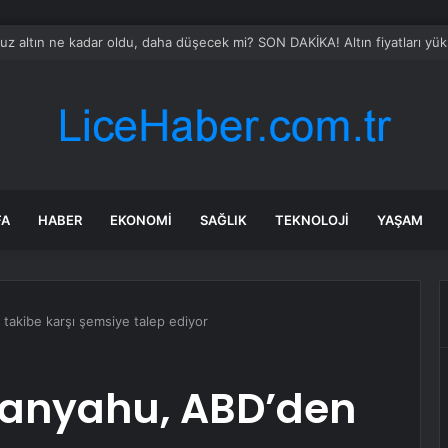
ajı’ndan Kaz Gölü’ne Su Taşınıyor
FA
HABER
EKONOMI
SAĞLIK
TEKNOLOJI
YAŞAM
akibe karşı şemsiye talep ediyor
tanyahu, ABD’den