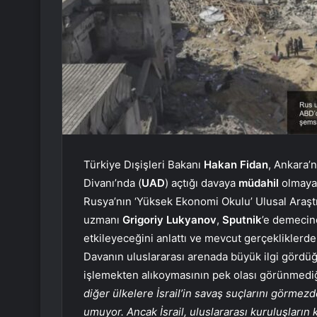
Türkiye Dışişleri Bakanı
Hakan Fidan
, Ankara’n
Divanı’nda (
UAD
) açtığı davaya
müdahil
olmaya 
Rusya’nın ‘Yüksek Ekonomi Okulu’ Ulusal Araştı
uzmanı
Grigoriy Lukyanov
,
Sputnik
’e demecind
etkileyeceğini anlattı ve mevcut gerçekliklerde 
Davanın uluslararası arenada büyük ilgi görd
işlemekten alıkoymasının pek olası görünmedi
diğer ülkelere İsrail’in savaş suçlarını görme
umuyor. Ancak İsrail, uluslararası kuruluşların 