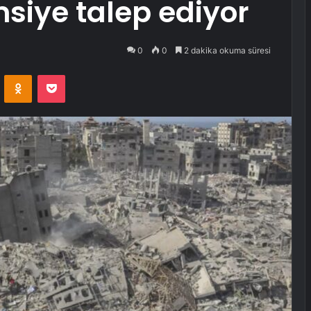
msiye talep ediyor
0
0
2 dakika okuma süresi
VKontakte
Odnoklassniki
Pocket