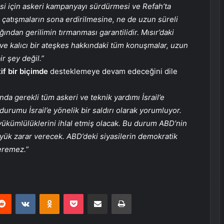
i için askeri kampanyayı sürdürmesi ve Refah’ta
çatışmaların sona erdirilmesine, ne de uzun süreli
ğından gerilimin tırmanması garantilidir. Mısır’daki
 ve kalıcı bir ateşkes hakkındaki tüm konuşmalar, uzun
 şey değil.”
if bir biçimde
desteklemeye devam edeceğini dile
nda gerekli tüm askeri ve teknik yardımı İsrail’e
umu İsrail’e yönelik bir saldırı olarak yorumluyor.
ükümlülüklerini ihlal etmiş olacak. Bu durum ABD’nin
yük zarar verecek. ABD’deki siyasilerin demokratik
veremez.
”
erest
Reddit
VKontakte
Odnoklassniki
Pocket
E-Posta ile paylaş
Yazdır