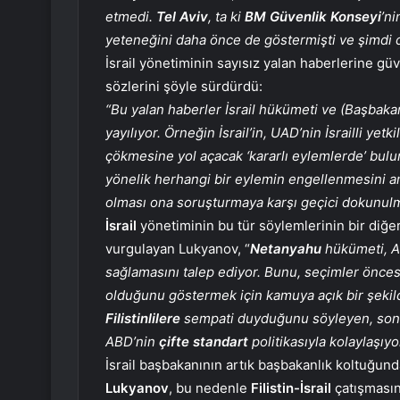
etmedi.
Tel Aviv
, ta ki
BM Güvenlik Konseyi
’ni
yeteneğini daha önce de göstermişti ve şimdi 
İsrail yönetiminin sayısız yalan haberlerine g
sözlerini şöyle sürdürdü:
“Bu yalan haberler İsrail hükümeti ve (Başbak
yayılıyor. Örneğin İsrail’in, UAD’nin İsrailli yet
çökmesine yol açacak ‘kararlı eylemlerde’ bul
yönelik herhangi bir eylemin engellenmesini a
olması ona soruşturmaya karşı geçici dokunulma
İsrail
yönetiminin bu tür söylemlerinin bir diğ
vurgulayan Lukyanov, “
Netanyahu
hükümeti, A
sağlamasını talep ediyor. Bunu, seçimler önc
olduğunu göstermek için kamuya açık bir şekil
Filistinlilere
sempati duyduğunu söyleyen, sonuç
ABD’nin
çifte standart
politikasıyla kolaylaşıyo
İsrail başbakanının artık başbakanlık koltuğund
Lukyanov
, bu nedenle
Filistin-İsrail
çatışmasın