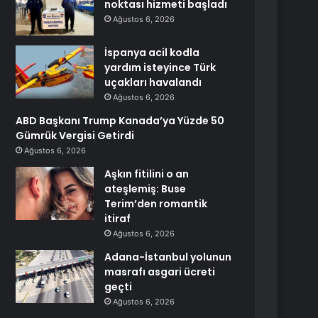
noktası hizmeti başladı
Ağustos 6, 2026
İspanya acil kodla
yardım isteyince Türk
uçakları havalandı
Ağustos 6, 2026
ABD Başkanı Trump Kanada’ya Yüzde 50
Gümrük Vergisi Getirdi
Ağustos 6, 2026
Aşkın fitilini o an
ateşlemiş: Buse
Terim’den romantik
itiraf
Ağustos 6, 2026
Adana-İstanbul yolunun
masrafı asgari ücreti
geçti
Ağustos 6, 2026