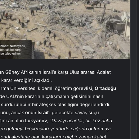
ın Güney Afrika’nın İsrail’e karşı Uluslararası Adalet
karar verdiğini açıkladı.
rma Üniversitesi kıdemli öğretim görevlisi,
Ortadoğu
e UAD’nin kararının çatışmanın gelişimini nasıl
sürdürülebilir bir ateşkes olasılığını değerlendirdi.
üğünü, ancak onun
İsrail
’i gelecekte savaş suçu
ğini anlatan
Lukyanov
, “
Davayı açanlar, bir kez daha
zden gelmeyi bırakmaları yönünde çağrıda bulunmayı
kendi aleyhine olan kararlarını hiçbir zaman kabul