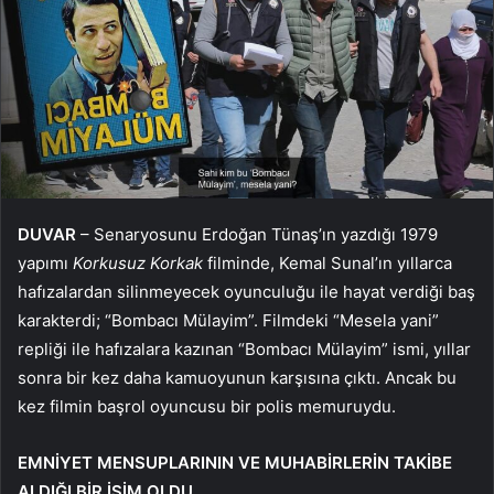
DUVAR
– Senaryosunu Erdoğan Tünaş’ın yazdığı 1979
yapımı
Korkusuz Korkak
filminde, Kemal Sunal’ın yıllarca
hafızalardan silinmeyecek oyunculuğu ile hayat verdiği baş
karakterdi; “Bombacı Mülayim”. Filmdeki “Mesela yani”
repliği ile hafızalara kazınan “Bombacı Mülayim” ismi, yıllar
sonra bir kez daha kamuoyunun karşısına çıktı. Ancak bu
kez filmin başrol oyuncusu bir polis memuruydu.
EMNİYET MENSUPLARININ VE MUHABİRLERİN TAKİBE
ALDIĞI BİR İSİM OLDU