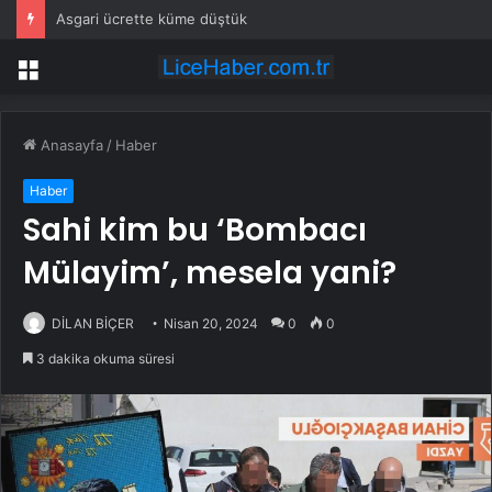
3 çocuğunu öldüren annenin savunması pes dedirtti
Menü
Anasayfa
/
Haber
Haber
Sahi kim bu ‘Bombacı
Mülayim’, mesela yani?
DİLAN BİÇER
Nisan 20, 2024
0
0
3 dakika okuma süresi