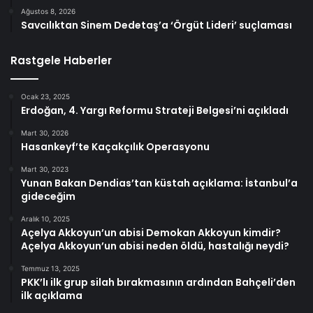
Ağustos 8, 2026
Savcılıktan Sinem Dedetaş’a ‘Örgüt Lideri’ suçlaması
Rastgele Haberler
Ocak 23, 2025
Erdoğan, 4. Yargı Reformu Strateji Belgesi’ni açıkladı
Mart 30, 2026
Hasankeyf’te Kaçakçılık Operasyonu
Mart 30, 2023
Yunan Bakan Dendias’tan küstah açıklama: İstanbul’a
gideceğim
Aralık 10, 2025
Açelya Akkoyun’un abisi Demokan Akkoyun kimdir?
Açelya Akkoyun’un abisi neden öldü, hastalığı neydi?
Temmuz 13, 2025
PKK’lı ilk grup silah bırakmasının ardından Bahçeli’den
ilk açıklama