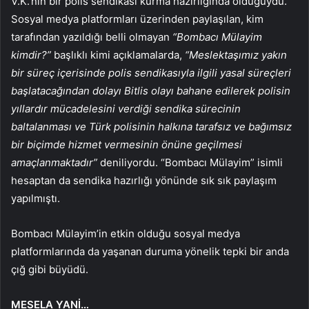
V.K.’nin bir polis sendikası kurma hazırlığında olduğuydu.
Sosyal medya platformları üzerinden paylaşılan, kim
tarafından yazıldığı belli olmayan
“Bombacı Mülayim
kimdir?”
başlıklı kimi açıklamalarda,
“Meslektaşımız yakın
bir süreç içerisinde polis sendikasıyla ilgili yasal süreçleri
başlatacağından dolayı Bitlis olayı bahane edilerek polisin
yıllardır mücadelesini verdiği sendika sürecinin
baltalanması ve Türk polisinin halkına tarafsız ve bağımsız
bir biçimde hizmet vermesinin önüne geçilmesi
amaçlanmaktadır”
deniliyordu. “Bombacı Mülayim” isimli
hesaptan da sendika hazırlığı yönünde sık sık paylaşım
yapılmıştı.
Bombacı Mülayim’in etkin olduğu sosyal medya
platformlarında da yaşanan duruma yönelik tepki bir anda
çığ gibi büyüdü.
MESELA YANİ…