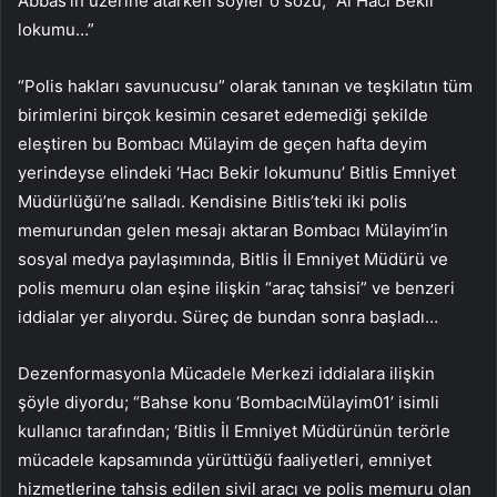
Abbas’ın üzerine atarken söyler o sözü; “Al Hacı Bekir
lokumu…”
“Polis hakları savunucusu” olarak tanınan ve teşkilatın tüm
birimlerini birçok kesimin cesaret edemediği şekilde
eleştiren bu Bombacı Mülayim de geçen hafta deyim
yerindeyse elindeki ‘Hacı Bekir lokumunu’ Bitlis Emniyet
Müdürlüğü’ne salladı. Kendisine Bitlis’teki iki polis
memurundan gelen mesajı aktaran Bombacı Mülayim’in
sosyal medya paylaşımında, Bitlis İl Emniyet Müdürü ve
polis memuru olan eşine ilişkin “araç tahsisi” ve benzeri
iddialar yer alıyordu. Süreç de bundan sonra başladı…
Dezenformasyonla Mücadele Merkezi iddialara ilişkin
şöyle diyordu; “Bahse konu ‘BombacıMülayim01’ isimli
kullanıcı tarafından; ‘Bitlis İl Emniyet Müdürünün terörle
mücadele kapsamında yürüttüğü faaliyetleri, emniyet
hizmetlerine tahsis edilen sivil aracı ve polis memuru olan