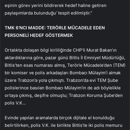
eşinin görev yerini bildirerek hedef haline getiren
paylaşımlarda bulunduğu’ tespit edilmiştir.”
TMK 6’NCI MADDE: TERÖRLE MÜCADELE EDEN
PERSONELİ HEDEF GÖSTERMEK
Ortalıkta dolaşan bilgi kirliliğinde CHP’li Murat Bakan’ın
aktardıklarına göre, pazar günü Bitlis İl Emniyet Müdürlüğü,
Bitlis’ten esas numarası almış, Terörle Mücadele’den (TEM)
bir komiser ve polis arkadaşları Bombacı Mülayim’i almak
üzere Trabzon’a yola çıkmıştı. Trabzon’da evi TEM Şube
polislerince basılan Bombacı Mülayim’in de adı böylelikle
ortaya çıkmış, deşifre olmuştu; Trabzon Koruma Şube’den
polis V.K…
Evinde yapılan aramalarda birçok dijitale el konulduğu
belirtilirken, polis V.K. ile birlikte Bitlis’te iki polis memuru