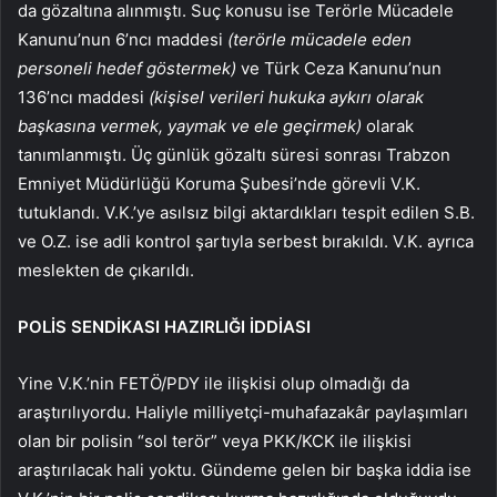
da gözaltına alınmıştı. Suç konusu ise Terörle Mücadele
Kanunu’nun 6’ncı maddesi
(terörle mücadele eden
personeli hedef göstermek)
ve Türk Ceza Kanunu’nun
136’ncı maddesi
(kişisel verileri hukuka aykırı olarak
başkasına vermek, yaymak ve ele geçirmek)
olarak
tanımlanmıştı. Üç günlük gözaltı süresi sonrası Trabzon
Emniyet Müdürlüğü Koruma Şubesi’nde görevli V.K.
tutuklandı. V.K.’ye asılsız bilgi aktardıkları tespit edilen S.B.
ve O.Z. ise adli kontrol şartıyla serbest bırakıldı. V.K. ayrıca
meslekten de çıkarıldı.
POLİS SENDİKASI HAZIRLIĞI İDDİASI
Yine V.K.’nin FETÖ/PDY ile ilişkisi olup olmadığı da
araştırılıyordu. Haliyle milliyetçi-muhafazakâr paylaşımları
olan bir polisin “sol terör” veya PKK/KCK ile ilişkisi
araştırılacak hali yoktu. Gündeme gelen bir başka iddia ise