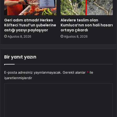
Geri adım atmadı! Herkes
Alevlere teslim olan
Köfteci Yusuf’un şubelerine
Kumluca’nın son hali hasarı
astığı yazıyı paylaşıyor
ortaya çıkardı
Ağustos 8, 2026
Ağustos 8, 2026
Bir yanıt yazın
E-posta adresiniz yayınlanmayacak.
Gerekli alanlar
*
ile
işaretlenmişlerdir
Y
o
r
u