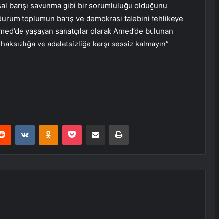
sal barışı savunma gibi bir sorumluluğu olduğunu
rum toplumun barış ve demokrasi talebini tehlikeye
Amed’de yaşayan sanatçılar olarak Amed’de bulunan
haksızlığa ve adaletsizliğe karşı sessiz kalmayın”
erest
Reddit
VKontakte
Odnoklassniki
Pocket
E-Posta ile paylaş
Yazdır