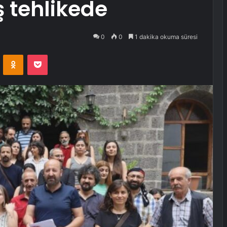
 tehlikede
0
0
1 dakika okuma süresi
VKontakte
Odnoklassniki
Pocket