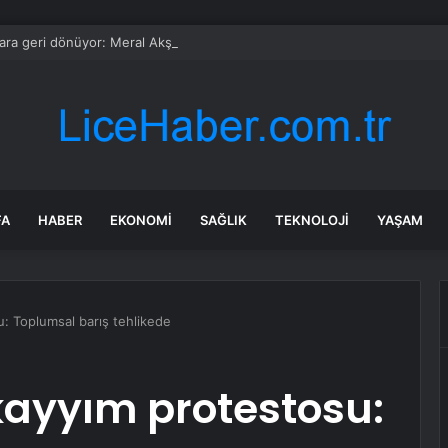
ara geri dönüyor: Meral Akşener Vakfı resmen kuruldu
FA
HABER
EKONOMI
SAĞLIK
TEKNOLOJI
YAŞAM
: Toplumsal barış tehlikede
kayyım protestosu: