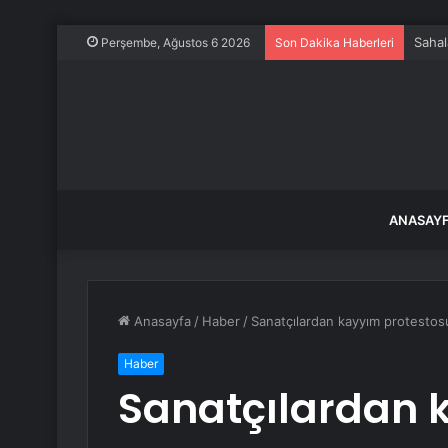
Sahal
Perşembe, Ağustos 6 2026
Son Dakika Haberleri
ANASAY
Anasayfa
/
Haber
/
Sanatçılardan kayyım protestosu
Haber
Sanatçılardan 