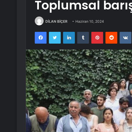
Toplumsal barış
DİLAN BİÇER
Haziran 10, 2024
Facebook
Twitter
LinkedIn
Tumblr
Pinterest
Reddit