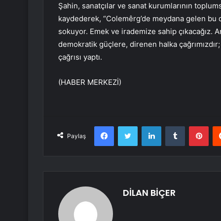
Şahin, sanatçılar ve sanat kurumlarının toplum
kaydederek, “Colemêrg’de meydana gelen bu du
sokuyor. Emek ve irademize sahip çıkacağız. 
demokratik güçlere, direnen halka çağrımızdır; 
çağrısı yaptı.
(HABER MERKEZİ)
Facebook
Twitter
LinkedIn
Tumblr
Pint
Paylaş
DİLAN BİÇER