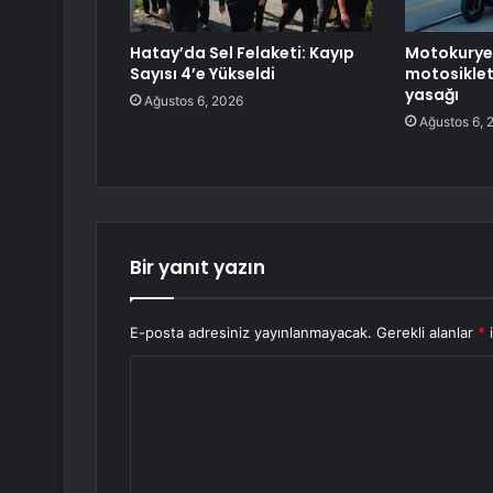
Hatay’da Sel Felaketi: Kayıp
Motokurye,
Sayısı 4’e Yükseldi
motosiklet
yasağı
Ağustos 6, 2026
Ağustos 6, 
Bir yanıt yazın
E-posta adresiniz yayınlanmayacak.
Gerekli alanlar
*
i
Y
o
r
u