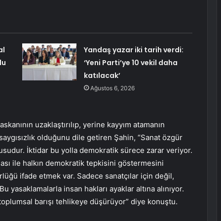
al
Yandaş yazar iki tarih verdi:
du
‘Yeni Parti’ye 10 vekil daha
katılacak’
Ağustos 6, 2026
askanının uzaklaştırılıp, yerine kayyım atamanın
saygısızlık olduğunu dile getiren Şahin, “Sanat özgür
udur. İktidar bu yolla demokratik sürece zarar veriyor.
ması ile halkın demokratik tepkisini göstermesini
lüğü ifade etmek var. Sadece sanatçılar için değil,
u yasaklamalarla insan hakları ayaklar altına alınıyor.
ı toplumsal barışı tehlikeye düşürüyor” diye konuştu.