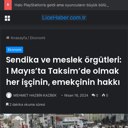
Halo PlayStation’a geldi ama oyuncuların büyük bölümü oyunu açmadı
Menü
Anasayfa
/
Ekonomi
Ekonomi
Sendika ve meslek örgütleri:
1 Mayıs’ta Taksim’de olmak
her işçinin, emekçinin hakkı
MEHMET HAZBİN KAZBEK
Nisan 16, 2024
0
0
2 dakika okuma süresi