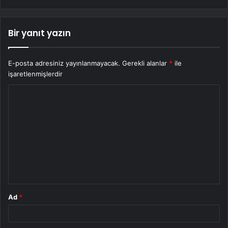
Bir yanıt yazın
E-posta adresiniz yayınlanmayacak.
Gerekli alanlar
*
ile
işaretlenmişlerdir
Y
o
r
u
m
*
Ad
*