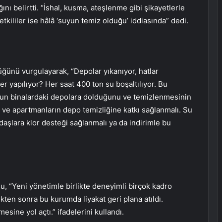
ını belirtti. “İshal, kusma, ateşlenme gibi şikayetlerle
kililer ise hâlâ ‘suyun temiz olduğu’ iddiasında” dedi.
üğünü vurgulayarak, “Depolar yıkanıyor, hatlar
r yapılıyor? Her saat 400 ton su boşaltılıyor. Bu
suyun binalardaki depolara dolduğunu ve temizlenmesinin
 ve apartmanların depo temizliğine katkı sağlanmalı. Su
ndaşlara klor desteği sağlanmalı ya da indirimle bu
u, “Yeni yönetimle birlikte deneyimli birçok kadro
ten sonra bu kurumda liyakat geri plana atıldı.
esine yol açtı.” ifadelerini kullandı.