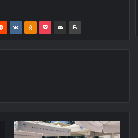
erest
Reddit
VKontakte
Odnoklassniki
Pocket
E-Posta ile paylaş
Yazdır