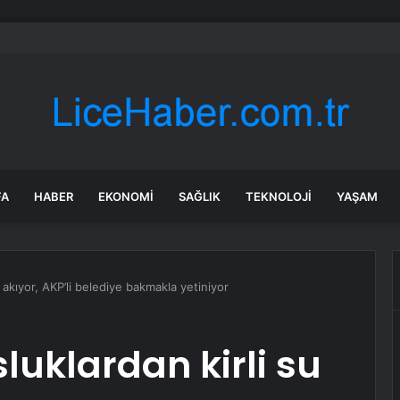
ik’te terazi kontrol noktası hizmeti başladı
FA
HABER
EKONOMI
SAĞLIK
TEKNOLOJI
YAŞAM
 akıyor, AKP’li belediye bakmakla yetiniyor
uklardan kirli su