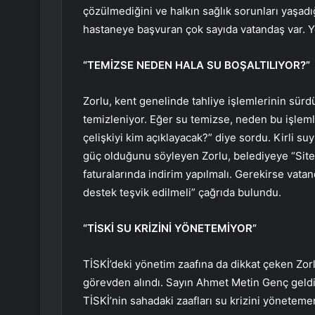
çözülmediğini ve halkın sağlık sorunları yaşadığ
hastaneye başvuran çok sayıda vatandaş var. Yet
“TEMİZSE NEDEN HALA SU BOŞALTILIYOR?”
Zorlu, kent genelinde tahliye işlemlerinin sürd
temizleniyor. Eğer su temizse, neden bu işlemle
çelişkiyi kim açıklayacak?” diye sordu. Kirli 
güç olduğunu söyleyen Zorlu, belediyeye “Site
faturalarında indirim yapılmalı. Gerekirse vata
destek teşvik edilmeli” çağrıda bulundu.
“TİSKİ SU KRİZİNİ YÖNETEMİYOR”
TİSKİ’deki yönetim zaafına da dikkat çeken Zorl
görevden alındı. Sayın Ahmet Metin Genç geldik
TİSKİ’nin sahadaki zaafları su krizini yönetemem