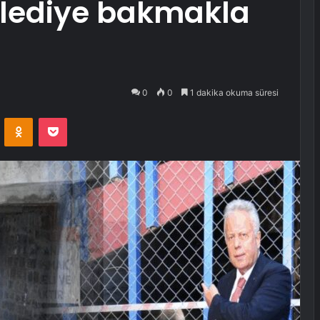
belediye bakmakla
0
0
1 dakika okuma süresi
VKontakte
Odnoklassniki
Pocket