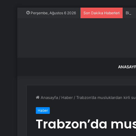
Bilec
Perşembe, Ağustos 6 2026
Son Dakika Haberleri
ANASAY
Anasayfa
/
Haber
/
Trabzon’da musluklardan kirli su
Haber
Trabzon’da musl