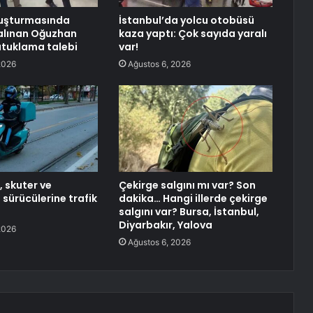
uşturmasında
İstanbul’da yolcu otobüsü
alınan Oğuzhan
kaza yaptı: Çok sayıda yaralı
tutuklama talebi
var!
2026
Ağustos 6, 2026
 skuter ve
Çekirge salgını mı var? Son
 sürücülerine trafik
dakika… Hangi illerde çekirge
salgını var? Bursa, İstanbul,
Diyarbakır, Yalova
2026
Ağustos 6, 2026