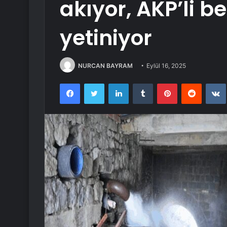
akıyor, AKP’li 
yetiniyor
NURCAN BAYRAM
Eylül 16, 2025
Facebook
Twitter
LinkedIn
Tumblr
Pinterest
Reddit