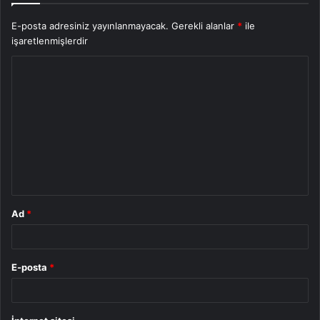
E-posta adresiniz yayınlanmayacak.
Gerekli alanlar
*
ile
işaretlenmişlerdir
Y
o
r
u
m
*
Ad
*
E-posta
*