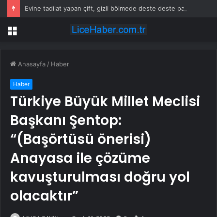
Evine tadilat yapan çift, gizli bölmede deste deste para buldu
Menü
Anasayfa
/
Haber
Haber
Türkiye Büyük Millet Meclisi
Başkanı Şentop:
“(Başörtüsü önerisi)
Anayasa ile çözüme
kavuşturulması doğru yol
olacaktır”