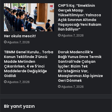
CHP’li Kış: “Emeklinin
Gerçek Maaşı
Yükseltilmiyor; Yalnızca
Açlık Sınırının Altında
Yaşayacağı Yeni Rakam
İlan Ediliyor”
Ağustos 7, 2026
Her okula mescit!
Ağustos 7, 2026
TBMM Genel Kurulu… Torba
Doruk Madencilik’e
Kanun Teklifinde 3’üncü
Bağlı Yunus Emre Termik
Madde Metinden
Santrali’nde Çalışan
Çıkarılırken, 4 ve 5’inci
İşçiler: Bizim Tek
Maddelerde Değişikliğe
Bir İsteğimiz Var,
Gidildi
Maaşlarımızı Alıp İşimize
Geri Dönmek
Ağustos 7, 2026
Ağustos 7, 2026
Bir yanıt yazın