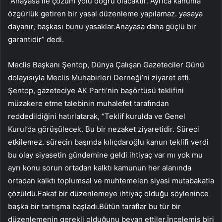
“Anayasa ile çözüm yolu doğru olacaktır. Ayrıca kanunla
özgürlük getiren bir yasal düzenleme yapılamaz. yasaya
dayanır, başkası bunu yasaklar.Anayasa daha güçlü bir
garantidir” dedi.
Meclis Başkanı Şentop, Dünya Çalışan Gazeteciler Günü
dolayısıyla Meclis Muhabirleri Derneği’ni ziyaret etti.
Şentop, gazeteciye AK Parti’nin başörtüsü teklifini
müzakere etme talebinin muhalefet tarafından
reddedildiğini hatırlatarak, “Teklif kurulda ve Genel
Kurul’da görüşülecek. Bu bir nezaket ziyaretidir. Süreci
etkilemez. sürecin başında kılıçdaroğlu kanun teklifi verdi
bu olay siyasetin gündemine geldi ihtiyaç var mı yok mu
ayrı konu sorun ortadan kalktı kamunun her alanında
ortadan kalktı toplumsal ve muhtemelen siyasi mutabakatla
çözüldü.Fakat bir düzenlemeye ihtiyaç olduğu söylenince
başka bir tartışma başladı.Bütün taraflar bu tür bir
düzenlemenin gerekli olduğunu beyan ettiler.İncelemiş biri