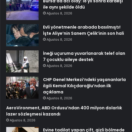
Bursa’da acı olay: 18 yıl sonra kardeşi
ile aynı şekilde öldü
Ağustos 8, 2026
Evli yönetmenle arabada basılmıştı!
İşte Aliye’nin Sanem Çelik’inin son hali
Ağustos 8, 2026
İneği uçuruma yuvarlanarak telef olan
7 çocuklu aileye destek
Ağustos 8, 2026
CHP Genel Merkezi’ndeki yaşananlarla
ilgili Kemal Kılıçdaroğlu’ndan ilk
açıklama
Ağustos 8, 2026
AeroVironment, ABD Ordusu’ndan 400 milyon dolarlık
lazer sözleşmesi kazandı
Ağustos 8, 2026
Evine tadilat yapan çift, gizli bölmede