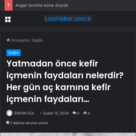
3 çocuğunu öldüren annenin savunması pes dedirtti
Menü
Anasayfa
/
Sağlık
Sağlık
Yatmadan önce kefir
içmenin faydaları nelerdir?
Her gün aç karnına kefir
içmenin faydaları…
ERKAN GÜL
Şubat 15, 2024
0
4
2 dakika okuma süresi