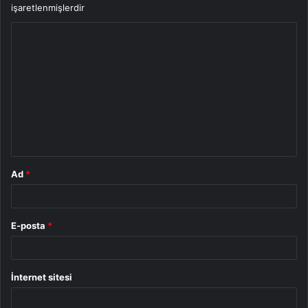
işaretlenmişlerdir
Y
o
r
u
m
*
Ad
*
E-posta
*
İnternet sitesi