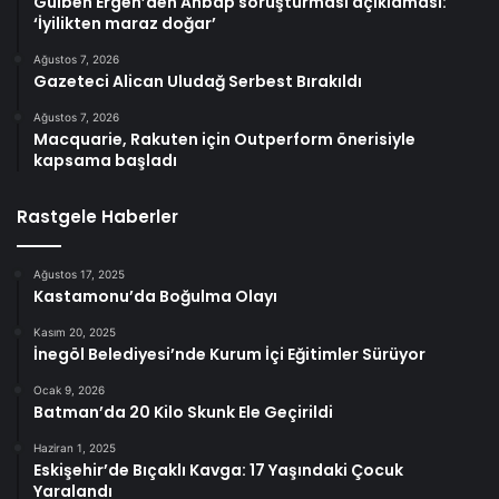
Gülben Ergen’den Ahbap soruşturması açıklaması:
‘İyilikten maraz doğar’
Ağustos 7, 2026
Gazeteci Alican Uludağ Serbest Bırakıldı
Ağustos 7, 2026
Macquarie, Rakuten için Outperform önerisiyle
kapsama başladı
Rastgele Haberler
Ağustos 17, 2025
Kastamonu’da Boğulma Olayı
Kasım 20, 2025
İnegöl Belediyesi’nde Kurum İçi Eğitimler Sürüyor
Ocak 9, 2026
Batman’da 20 Kilo Skunk Ele Geçirildi
Haziran 1, 2025
Eskişehir’de Bıçaklı Kavga: 17 Yaşındaki Çocuk
Yaralandı