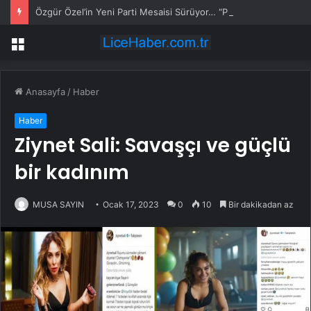
Özgür Özel’in Yeni Parti Mesaisi Sürüyor… “Pm”, “Cao” ve “Myk” Toplantılarına Başkanlık Etti
Menü
Anasayfa
/
Haber
Haber
Ziynet Sali: Savaşçı ve güçlü
bir kadınım
MUSA SAYIN
Ocak 17, 2023
0
10
Bir dakikadan az