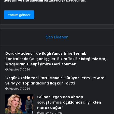
adresim ve site adresim bu tarayıcıya kaydedilsin.
Son Eklenen
Doruk Madencilik’e Bağlı Yunus Emre Termik
Santrali’nde Çalışan İşçiler: Bizim Tek Bir İsteğimiz Var,
Maaşlarımızı Alıp İşimize Geri Dönmek
Ağustos 7, 2026
Özgür Özel’in Yeni Parti Mesaisi Sürüyor… “Pm”, “Cao”
ve “Myk” Toplantılarına Başkanlık Etti
Ağustos 7, 2026
Gülben Ergen’den Ahbap
soruşturması açıklaması: ‘İyilikten
maraz doğar’
Ağustos 7, 2026