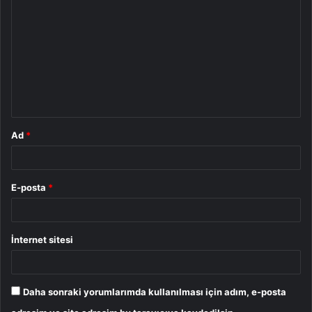
o
r
u
m
*
Ad
*
E-posta
*
İnternet sitesi
Daha sonraki yorumlarımda kullanılması için adım, e-posta