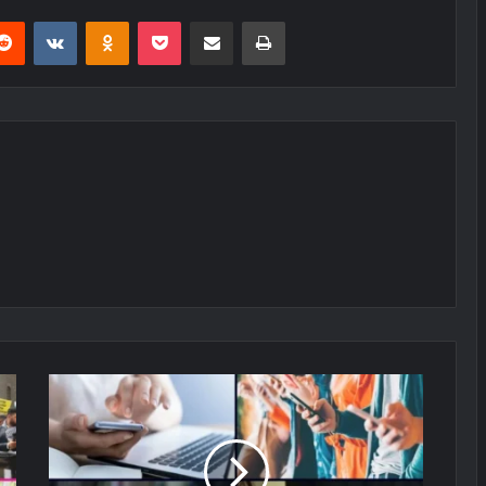
erest
Reddit
VKontakte
Odnoklassniki
Pocket
E-Posta ile paylaş
Yazdır