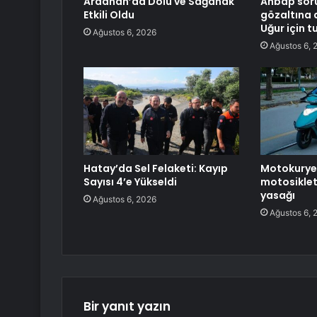
Ardahan’da Dolu ve Sağanak
Ahbap sor
Etkili Oldu
gözaltına 
Uğur için 
Ağustos 6, 2026
Ağustos 6, 
Hatay’da Sel Felaketi: Kayıp
Motokurye,
Sayısı 4’e Yükseldi
motosiklet
yasağı
Ağustos 6, 2026
Ağustos 6, 
Bir yanıt yazın