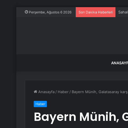
Sahal
Perşembe, Ağustos 6 2026
Son Dakika Haberleri
ANASAY
Anasayfa
/
Haber
/
Bayern Münih, Galatasaray karş
Haber
Bayern Münih, 