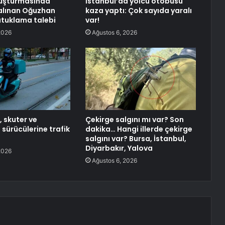
uşturmasında
İstanbul’da yolcu otobüsü
alınan Oğuzhan
kaza yaptı: Çok sayıda yaralı
tutuklama talebi
var!
2026
Ağustos 6, 2026
 skuter ve
Çekirge salgını mı var? Son
 sürücülerine trafik
dakika… Hangi illerde çekirge
salgını var? Bursa, İstanbul,
Diyarbakır, Yalova
2026
Ağustos 6, 2026