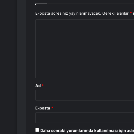
E-posta adresiniz yayınlanmayacak.
Gerekli alanlar
*
i
Y
o
r
u
m
*
Ad
*
E-posta
*
Daha sonraki yorumlarımda kullanılması için adı