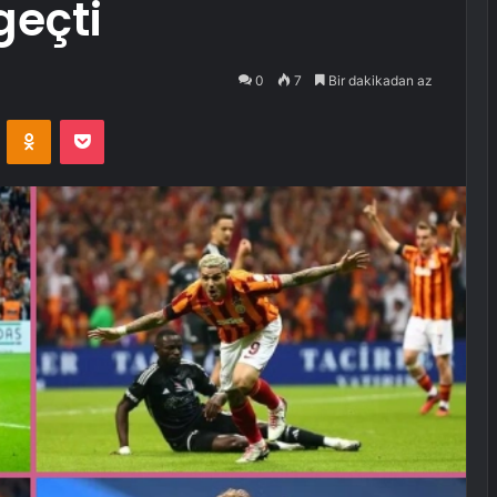
geçti
0
7
Bir dakikadan az
VKontakte
Odnoklassniki
Pocket