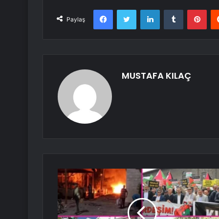
Facebook
Twitter
LinkedIn
Tumblr
Pint
Paylaş
MUSTAFA KILAÇ