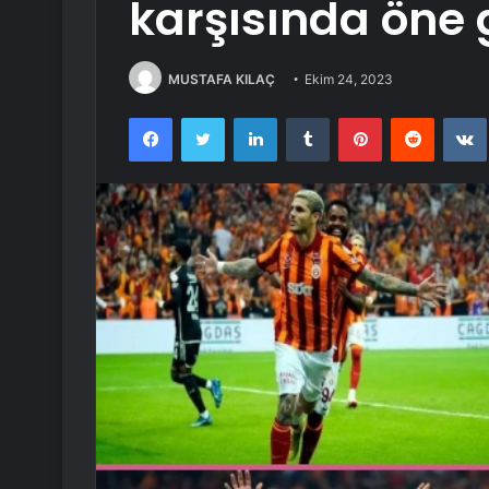
karşısında öne 
MUSTAFA KILAÇ
Ekim 24, 2023
Facebook
Twitter
LinkedIn
Tumblr
Pinterest
Reddit