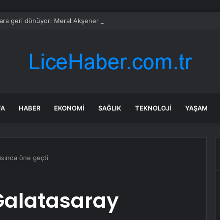
ara geri dönüyor: Meral Akşener Vakfı resmen kuruldu
FA
HABER
EKONOMI
SAĞLIK
TEKNOLOJI
YAŞAM
ısında öne geçti
Galatasaray