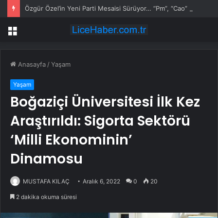
Özgür Özel’in Yeni Parti Mesaisi Sürüyor… “Pm”, “Cao” ve “Myk” Toplantılarına Başkanlık Etti
Menü
Anasayfa
/
Yaşam
Yaşam
Boğaziçi Üniversitesi İlk Kez
Araştırıldı: Sigorta Sektörü
‘Milli Ekonominin’
Dinamosu
MUSTAFA KILAÇ
Aralık 6, 2022
0
20
2 dakika okuma süresi