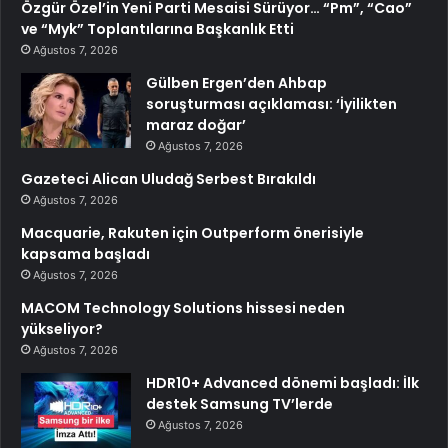
Özgür Özel’in Yeni Parti Mesaisi Sürüyor… “Pm”, “Cao”
ve “Myk” Toplantılarına Başkanlık Etti
Ağustos 7, 2026
Gülben Ergen’den Ahbap
soruşturması açıklaması: ‘İyilikten
maraz doğar’
Ağustos 7, 2026
Gazeteci Alican Uludağ Serbest Bırakıldı
Ağustos 7, 2026
Macquarie, Rakuten için Outperform önerisiyle
kapsama başladı
Ağustos 7, 2026
MACOM Technology Solutions hissesi neden
yükseliyor?
Ağustos 7, 2026
HDR10+ Advanced dönemi başladı: İlk
destek Samsung TV’lerde
Ağustos 7, 2026