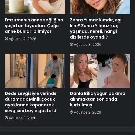
Emzirmenin anne sağlığına
Zehra Yılmaz kimdir, eşi
şaşırtan faydaları: Çoğu
kim? Zehra Yılmaz kaç
anne bunları bilmiyor
yaşında, nereli, hangi
dizilerde oyandı?
Ağustos 4, 2026
Ağustos 3, 2026
Dede sevgisiyle yerinde
Danla Bilic yoğun bakıma
duramadı: Minik çocuk
alınmaktan son anda
ayaklarına kapanarak
kurtulmuş
sevgisini böyle gösterdi
Ağustos 2, 2026
Ağustos 3, 2026