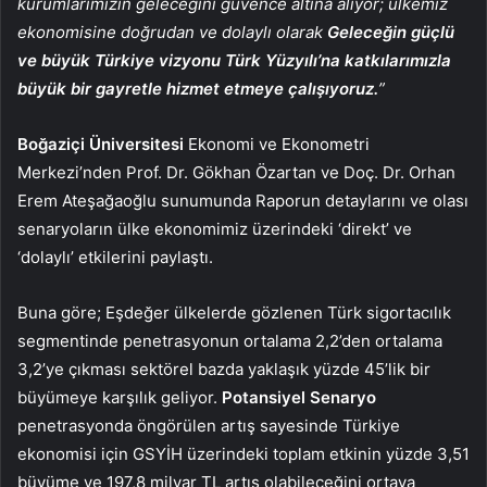
kurumlarımızın geleceğini güvence altına alıyor; ülkemiz
ekonomisine doğrudan ve dolaylı olarak
Geleceğin güçlü
ve büyük Türkiye vizyonu Türk Yüzyılı’na katkılarımızla
büyük bir gayretle hizmet etmeye çalışıyoruz.
”
Boğaziçi Üniversitesi
Ekonomi ve Ekonometri
Merkezi’nden Prof. Dr. Gökhan Özartan ve Doç. Dr. Orhan
Erem Ateşağaoğlu sunumunda Raporun detaylarını ve olası
senaryoların ülke ekonomimiz üzerindeki ‘direkt’ ve
‘dolaylı’ etkilerini paylaştı.
Buna göre; Eşdeğer ülkelerde gözlenen Türk sigortacılık
segmentinde penetrasyonun ortalama 2,2’den ortalama
3,2’ye çıkması sektörel bazda yaklaşık yüzde 45’lik bir
büyümeye karşılık geliyor.
Potansiyel Senaryo
penetrasyonda öngörülen artış sayesinde Türkiye
ekonomisi için GSYİH üzerindeki toplam etkinin yüzde 3,51
büyüme ve 197,8 milyar TL artış olabileceğini ortaya