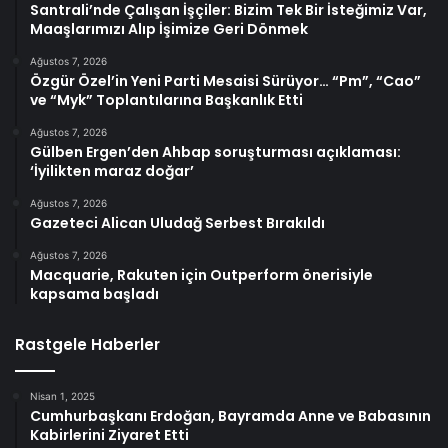
Santrali’nde Çalışan İşçiler: Bizim Tek Bir İsteğimiz Var,
Maaşlarımızı Alıp İşimize Geri Dönmek
Ağustos 7, 2026
Özgür Özel’in Yeni Parti Mesaisi Sürüyor… “Pm”, “Cao”
ve “Myk” Toplantılarına Başkanlık Etti
Ağustos 7, 2026
Gülben Ergen’den Ahbap soruşturması açıklaması:
‘İyilikten maraz doğar’
Ağustos 7, 2026
Gazeteci Alican Uludağ Serbest Bırakıldı
Ağustos 7, 2026
Macquarie, Rakuten için Outperform önerisiyle
kapsama başladı
Rastgele Haberler
Nisan 1, 2025
Cumhurbaşkanı Erdoğan, Bayramda Anne ve Babasının
Kabirlerini Ziyaret Etti