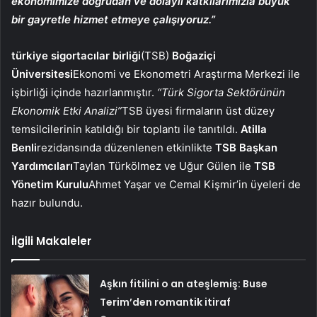
ekonomimize doğrudan ve dolaylı katkılarımızla büyük
bir gayretle hizmet etmeye çalışıyoruz.”
türkiye sigortacılar birliği
(TSB)
Boğaziçi
Üniversitesi
Ekonomi ve Ekonometri Araştırma Merkezi ile
işbirliği içinde hazırlanmıştır.
“Türk Sigorta Sektörünün
Ekonomik Etki Analizi”
TSB üyesi firmaların üst düzey
temsilcilerinin katıldığı bir toplantı ile tanıtıldı.
Atilla
Benli
rezidansında düzenlenen etkinlikte
TSB Başkan
Yardımcıları
Taylan Türkölmez ve Uğur Gülen ile
TSB
Yönetim Kurulu
Ahmet Yaşar ve Cemal Kişmir’in üyeleri de
hazır bulundu.
İlgili Makaleler
Aşkın fitilini o an ateşlemiş: Buse
Terim’den romantik itiraf