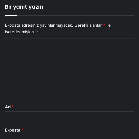
Bir yanıt yazın
E-posta adresiniz yayınlanmayacak.
Gerekli alanlar
*
ile
işaretlenmişlerdir
Y
o
r
u
m
*
Ad
*
E-posta
*