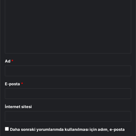
o
r
u
m
*
Ad
*
E-posta
*
İnternet sitesi
Daha sonraki yorumlarımda kullanılması için adım, e-posta