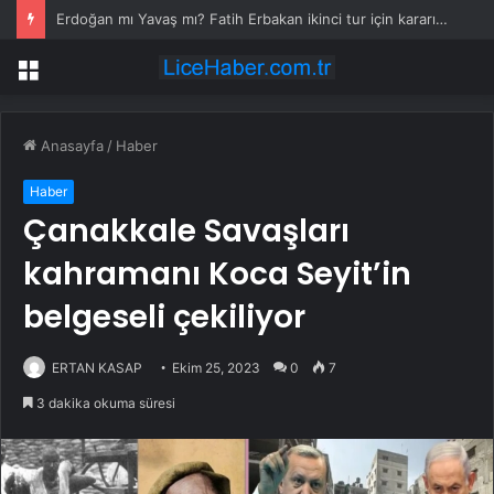
Erdoğan mı Yavaş mı? Fatih Erbakan ikinci tur için kararını açıkladı
Menü
Anasayfa
/
Haber
Haber
Çanakkale Savaşları
kahramanı Koca Seyit’in
belgeseli çekiliyor
ERTAN KASAP
Ekim 25, 2023
0
7
3 dakika okuma süresi