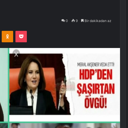
0
9
Bir dakikadan az
VKontakte
Odnoklassniki
Pocket