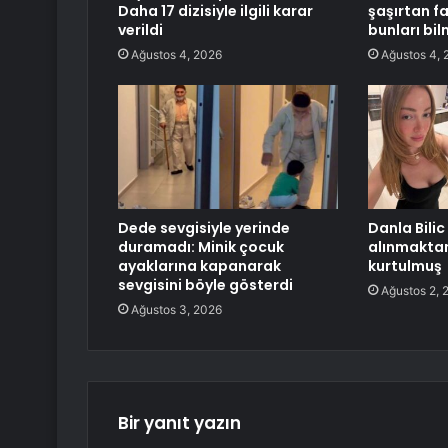
Daha 17 dizisiyle ilgili karar
şaşırtan f
verildi
bunları bil
Ağustos 4, 2026
Ağustos 4, 
Dede sevgisiyle yerinde
Danla Bili
duramadı: Minik çocuk
alınmakta
ayaklarına kapanarak
kurtulmuş
sevgisini böyle gösterdi
Ağustos 2, 
Ağustos 3, 2026
Bir yanıt yazın