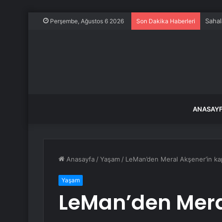
Sahal
Perşembe, Ağustos 6 2026
Son Dakika Haberleri
ANASAY
Anasayfa
/
Yaşam
/
LeMan’den Meral Akşener’in ka
Yaşam
LeMan’den Mera