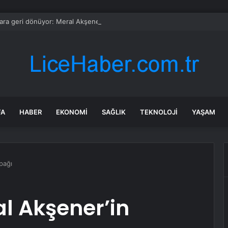
ara geri dönüyor: Meral Akşener Vakfı resmen kuruldu
FA
HABER
EKONOMI
SAĞLIK
TEKNOLOJI
YAŞAM
pağı
l Akşener’in