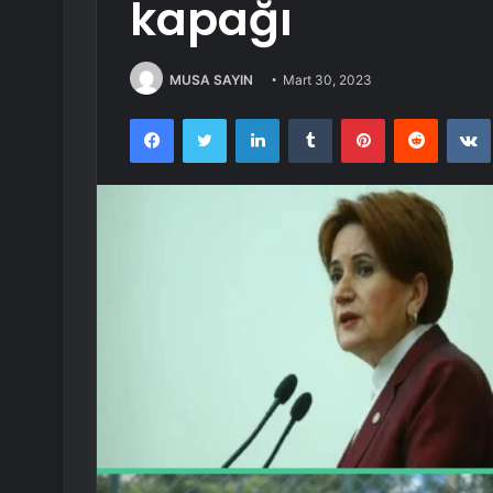
kapağı
MUSA SAYIN
Mart 30, 2023
Facebook
Twitter
LinkedIn
Tumblr
Pinterest
Reddit