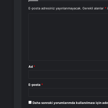
E-posta adresiniz yayınlanmayacak.
Gerekli alanlar
*
i
Y
o
r
u
m
*
Ad
*
E-posta
*
Daha sonraki yorumlarımda kullanılması için adı