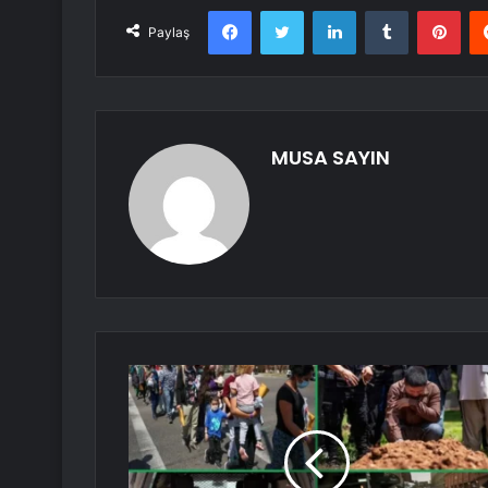
Facebook
Twitter
LinkedIn
Tumblr
Pint
Paylaş
MUSA SAYIN