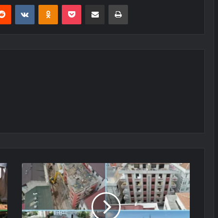
erest
Reddit
VKontakte
Odnoklassniki
Pocket
E-Posta ile paylaş
Yazdır