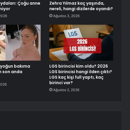
aydaları: Çoğu anne
Zehra Yılmaz kaç yaşında,
miyor
nereli, hangi dizilerde oyandı?
2026
Ağustos 3, 2026
c yoğun bakıma
LGS birincisi kim oldu? 2026
n son anda
LGS birincisi hangi ilden çıktı?
LGS kaç kişi full yaptı, kaç
birinci var?
2026
Ağustos 2, 2026