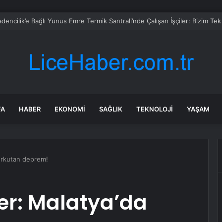
FA
HABER
EKONOMI
SAĞLIK
TEKNOLOJI
YAŞAM
orkutan deprem!
er: Malatya’da