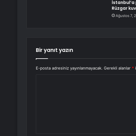
İstanbul’a 
Rüzgar kuv
Ağustos 7, 
Bir yanıt yazın
E-posta adresiniz yayınlanmayacak.
Gerekli alanlar
*
i
Y
o
r
u
m
*