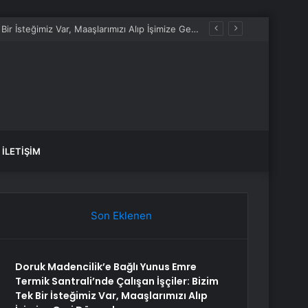
Doruk Madencilik’e Bağlı Yunus Emre Termik Santrali’nde Çalışan İşçiler: Bizim Tek Bir İsteğimiz Var, Maaşlarımızı Alıp İşimize Geri Dönmek
İLETIŞIM
Son Eklenen
Doruk Madencilik’e Bağlı Yunus Emre
Termik Santrali’nde Çalışan İşçiler: Bizim
Tek Bir İsteğimiz Var, Maaşlarımızı Alıp