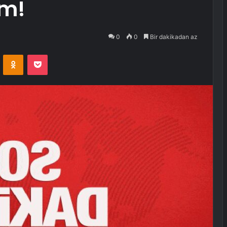
em!
0
0
Bir dakikadan az
VKontakte
Odnoklassniki
Pocket