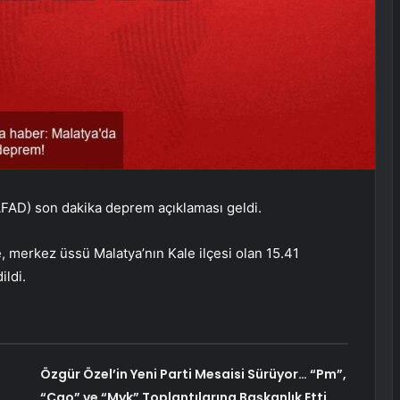
AFAD) son dakika deprem açıklaması geldi.
e, merkez üssü Malatya’nın Kale ilçesi olan 15.41
ldi.
Özgür Özel’in Yeni Parti Mesaisi Sürüyor… “Pm”,
“Cao” ve “Myk” Toplantılarına Başkanlık Etti