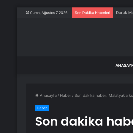
Cuma, Ağustos 7 2026
Son Dakika Haberleri
ANASAY
Anasayfa
/
Haber
/
Son dakika haber: Malatya’da k
Haber
Son dakika hab