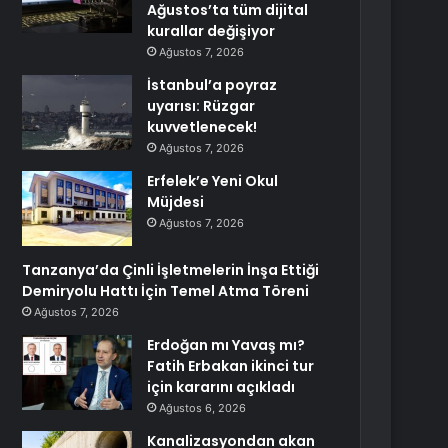
Ağustos’ta tüm dijital
kurallar değişiyor
Ağustos 7, 2026
İstanbul’a poyraz
uyarısı: Rüzgar
kuvvetlenecek!
Ağustos 7, 2026
Erfelek’e Yeni Okul
Müjdesi
Ağustos 7, 2026
Tanzanya’da Çinli İşletmelerin İnşa Ettiği
Demiryolu Hattı İçin Temel Atma Töreni
Ağustos 7, 2026
Erdoğan mı Yavaş mı?
Fatih Erbakan ikinci tur
için kararını açıkladı
Ağustos 6, 2026
Kanalizasyondan akan