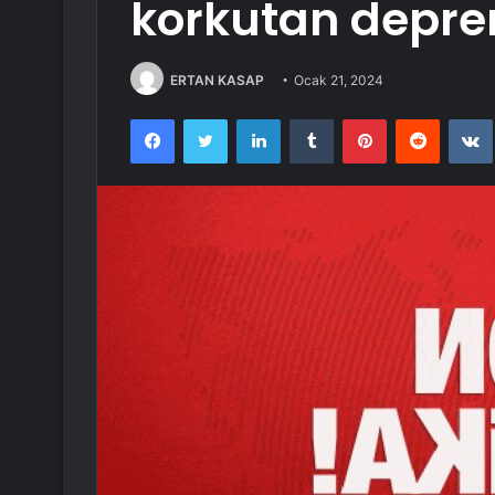
korkutan depr
ERTAN KASAP
Ocak 21, 2024
Facebook
Twitter
LinkedIn
Tumblr
Pinterest
Reddit