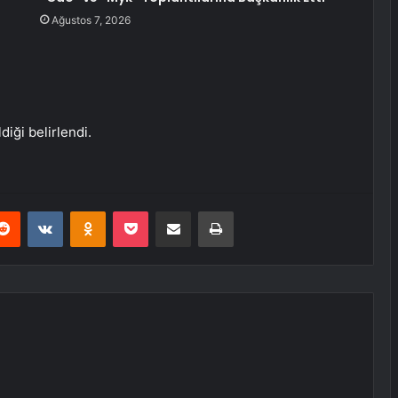
Ağustos 7, 2026
iği belirlendi.
erest
Reddit
VKontakte
Odnoklassniki
Pocket
E-Posta ile paylaş
Yazdır