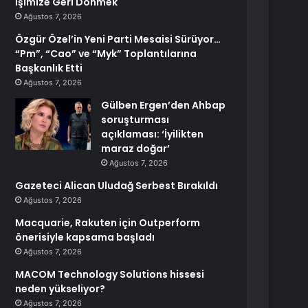
İşimize Geri Dönmek
Ağustos 7, 2026
Özgür Özel’in Yeni Parti Mesaisi Sürüyor…
“Pm”, “Cao” ve “Myk” Toplantılarına
Başkanlık Etti
Ağustos 7, 2026
Gülben Ergen’den Ahbap
soruşturması
açıklaması: ‘İyilikten
maraz doğar’
Ağustos 7, 2026
Gazeteci Alican Uludağ Serbest Bırakıldı
Ağustos 7, 2026
Macquarie, Rakuten için Outperform
önerisiyle kapsama başladı
Ağustos 7, 2026
MACOM Technology Solutions hissesi
neden yükseliyor?
Ağustos 7, 2026