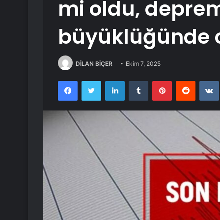
mi oldu, depre
büyüklüğünde 
DİLAN BİÇER
Ekim 7, 2025
Facebook
Twitter
LinkedIn
Tumblr
Pinterest
Reddit