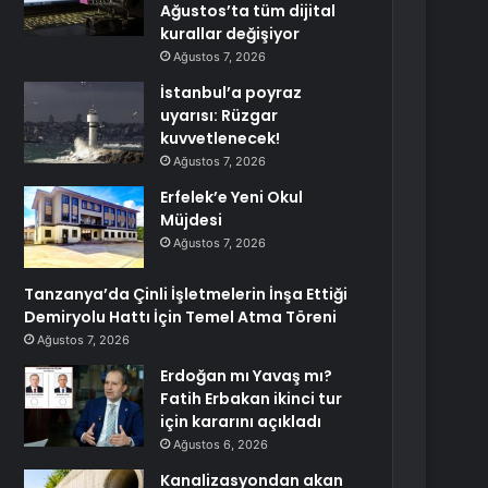
Ağustos’ta tüm dijital
kurallar değişiyor
Ağustos 7, 2026
İstanbul’a poyraz
uyarısı: Rüzgar
kuvvetlenecek!
Ağustos 7, 2026
Erfelek’e Yeni Okul
Müjdesi
Ağustos 7, 2026
Tanzanya’da Çinli İşletmelerin İnşa Ettiği
Demiryolu Hattı İçin Temel Atma Töreni
Ağustos 7, 2026
Erdoğan mı Yavaş mı?
Fatih Erbakan ikinci tur
için kararını açıkladı
Ağustos 6, 2026
Kanalizasyondan akan