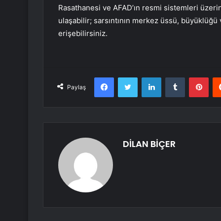
Rasathanesi ve AFAD’ın resmi sistemleri üzerin
ulaşabilir; sarsıntının merkez üssü, büyüklüğü ve
erişebilirsiniz.
Facebook
Twitter
LinkedIn
Tumblr
Pint
Paylaş
DİLAN BİÇER