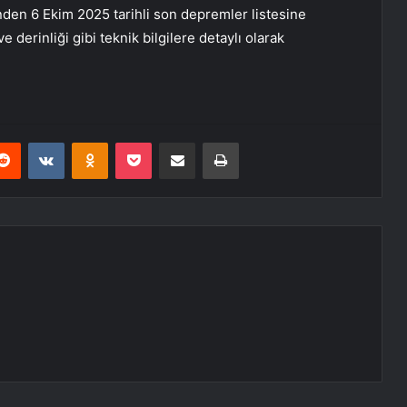
den 6 Ekim 2025 tarihli son depremler listesine
 derinliği gibi teknik bilgilere detaylı olarak
erest
Reddit
VKontakte
Odnoklassniki
Pocket
E-Posta ile paylaş
Yazdır