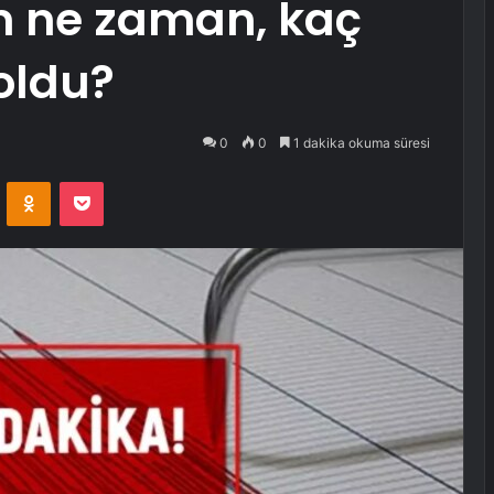
m ne zaman, kaç
oldu?
0
0
1 dakika okuma süresi
VKontakte
Odnoklassniki
Pocket