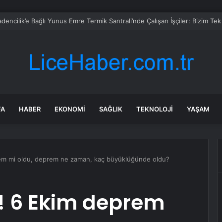
l’in Yeni Parti Mesaisi Sürüyor… “Pm”, “Cao” ve “Myk” Toplantılarına Başk
FA
HABER
EKONOMI
SAĞLIK
TEKNOLOJI
YAŞAM
 mi oldu, deprem ne zaman, kaç büyüklüğünde oldu?
! 6 Ekim deprem