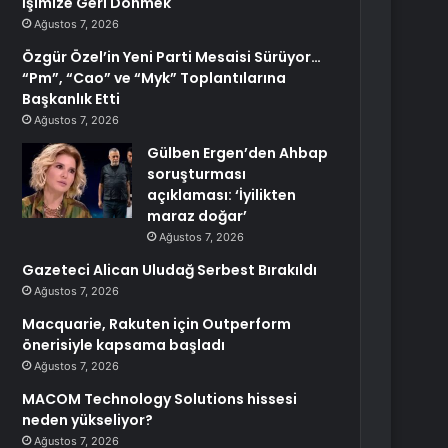
İşimize Geri Dönmek
Ağustos 7, 2026
Özgür Özel’in Yeni Parti Mesaisi Sürüyor…
“Pm”, “Cao” ve “Myk” Toplantılarına
Başkanlık Etti
Ağustos 7, 2026
Gülben Ergen’den Ahbap
soruşturması
açıklaması: ‘İyilikten
maraz doğar’
Ağustos 7, 2026
Gazeteci Alican Uludağ Serbest Bırakıldı
Ağustos 7, 2026
Macquarie, Rakuten için Outperform
önerisiyle kapsama başladı
Ağustos 7, 2026
MACOM Technology Solutions hissesi
neden yükseliyor?
Ağustos 7, 2026