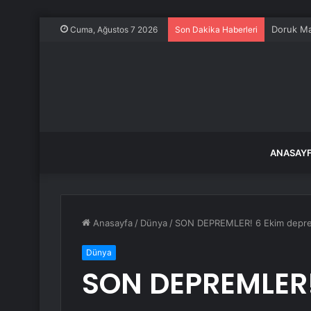
Özgür Öze
Cuma, Ağustos 7 2026
Son Dakika Haberleri
ANASAY
Anasayfa
/
Dünya
/
SON DEPREMLER! 6 Ekim deprem
Dünya
SON DEPREMLER