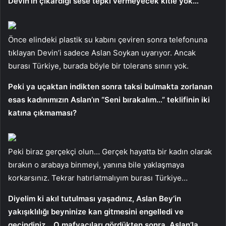
Devin’in çıkardığı sese tepki vermeyecek kitle yok…
Önce elindeki plastik su kabını çeviren sonra telefonuna
tıklayan Devin’i sadece Aslan Soykan uyarıyor. Ancak
burası Türkiye, burada böyle bir tolerans sınırı yok.
Peki ya uçaktan indikten sonra taksi bulmakta zorlanan
esas kadınımızın Aslan’ın “Seni bırakalım…” teklifinin iki
katına çıkmaması?
Peki biraz gerçekçi olun… Gerçek hayatta bir kadın olarak
bırakın o arabaya binmeyi, yanına bile yaklaşmaya
korkarsınız. Tekrar hatırlatmalıyım burası Türkiye…
Diyelim ki akıl tutulması yaşadınız, Aslan Bey’in
yakışıklılığı beyninize kan gitmesini engelledi ve
geçindiniz… O mafyacıları gördükten sonra, Aslan’la