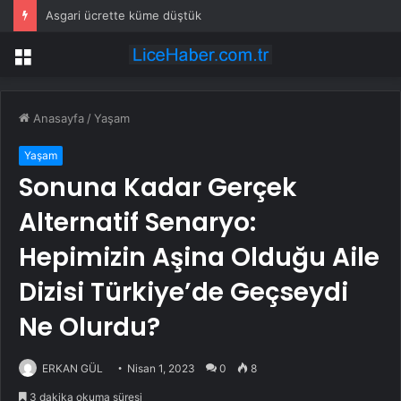
3 çocuğunu öldüren annenin savunması pes dedirtti
Menü
Anasayfa
/
Yaşam
Yaşam
Sonuna Kadar Gerçek
Alternatif Senaryo:
Hepimizin Aşina Olduğu Aile
Dizisi Türkiye’de Geçseydi
Ne Olurdu?
ERKAN GÜL
Nisan 1, 2023
0
8
3 dakika okuma süresi