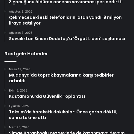
3 çocuğunu öldüren annenin savunması pes dedirtti
Ağustos 9, 2026
Çekmecedeki eski telefonlarını atan yandı: 9 milyon
liraya satılıyor
Ağustos 8, 2026
Savcılıktan Sinem Dedetaş’a ‘Örgüt Lideri’ suçlaması
Rastgele Haberler
Nisan 19, 2026
Mudanya’da toprak kaymalarına karşı tedbirler
artırıldı
Ekim 5, 2025
Kastamonu’da Güvenlik Toplantısı
Eylül 16, 2025
Taksim’de hareketli dakikalar: Önce çorba döktü,
sonra tekme attı
Mart 25, 2026
Simge Barankoğlu cezaevinde de kazanmaya devam