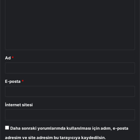
o
r
u
m
*
Ad
*
E-posta
*
İnternet sitesi
Daha sonraki yorumlarımda kullanılması için adım, e-posta
adresim ve site adresim bu tarayıcıya kaydedilsin.