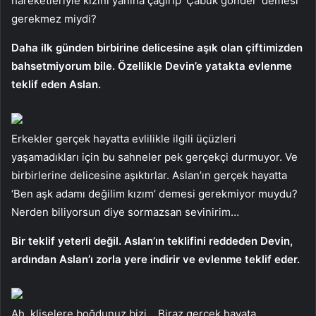
hareketleriyle kızını yanına çağırıp ‘Çabuk gönder’ demesi
gerekmez miydi?
Daha ilk günden birbirine delicesine aşık olan çiftimizden
bahsetmiyorum bile. Özellikle Devin’e yatakta evlenme
teklif eden Aslan.
Erkekler gerçek hayatta evlilikle ilgili üçüzleri
yaşamadıkları için bu sahneler pek gerçekçi durmuyor. Ve
birbirlerine delicesine aşıktırlar. Aslan’ın gerçek hayatta
‘Ben aşk adamı değilim kızım’ demesi gerekmiyor muydu?
Nerden biliyorsun diye sormazsan sevinirim…
Bir teklif yeterli değil. Aslan’ın teklifini reddeden Devin,
ardından Aslan’ı zorla yere indirir ve evlenme teklif eder.
Ah, klişelere boğdunuz bizi… Biraz gerçek hayata