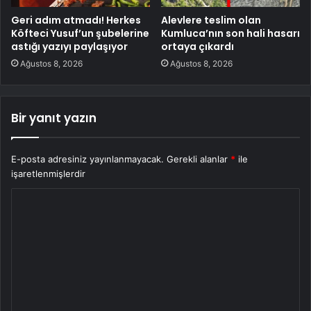
Geri adım atmadı! Herkes
Alevlere teslim olan
Köfteci Yusuf’un şubelerine
Kumluca’nın son hali hasarı
astığı yazıyı paylaşıyor
ortaya çıkardı
Ağustos 8, 2026
Ağustos 8, 2026
Bir yanıt yazın
E-posta adresiniz yayınlanmayacak.
Gerekli alanlar
*
ile
işaretlenmişlerdir
Y
o
r
u
m
*