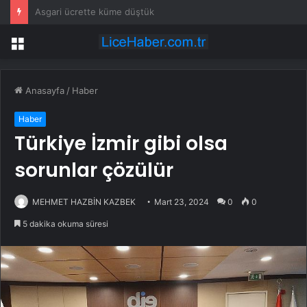
3 çocuğunu öldüren annenin savunması pes dedirtti
Menü
Anasayfa
/
Haber
Haber
Türkiye İzmir gibi olsa
sorunlar çözülür
MEHMET HAZBİN KAZBEK
Mart 23, 2024
0
0
5 dakika okuma süresi